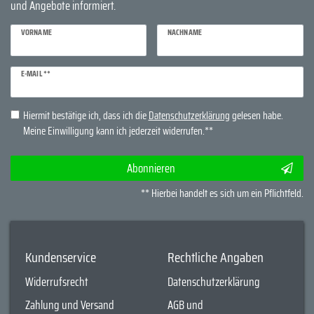
und Angebote informiert.
VORNAME
NACHNAME
Newsletter
E-MAIL **
Honig
Hiermit bestätige ich, dass ich die
Daten­schutz­erklärung
gelesen habe.
Meine Einwilligung kann ich jederzeit widerrufen.**
Abonnieren
** Hierbei handelt es sich um ein Pflichtfeld.
Kundenservice
Rechtliche Angaben
Widerrufsrecht
Datenschutzerklärung
Zahlung und Versand
AGB und