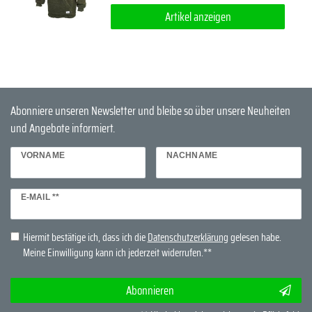
Artikel anzeigen
Abonniere unseren Newsletter und bleibe so über unsere Neuheiten
und Angebote informiert.
VORNAME
NACHNAME
Newsletter
E-MAIL **
Honig
Hiermit bestätige ich, dass ich die
Daten­schutz­erklärung
gelesen habe.
Meine Einwilligung kann ich jederzeit widerrufen.**
Abonnieren