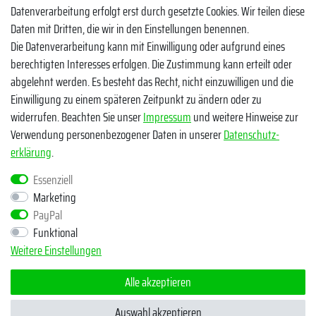
Datenverarbeitung erfolgt erst durch gesetzte Cookies. Wir teilen diese
Zahlungsmethoden
Daten mit Dritten, die wir in den Einstellungen benennen.
Die Datenverarbeitung kann mit Einwilligung oder aufgrund eines
berechtigten Interesses erfolgen. Die Zustimmung kann erteilt oder
abgelehnt werden. Es besteht das Recht, nicht einzuwilligen und die
Einwilligung zu einem späteren Zeitpunkt zu ändern oder zu
widerrufen. Beachten Sie unser
Impressum
und weitere Hinweise zur
Verwendung personenbezogener Daten in unserer
Daten­schutz­
Egal ob Barsch, Hecht, Zander und Co. - Riverfighters ist der
erklärung
.
Shop für Raubfischangler - Von Anglern für Angler
Essenziell
Marketing
* Alle Preise inklusive MwSt. zzgl. Versandkosten
PayPal
** Bei Variantenartikeln mit unterschiedlichen Preisen pro Variante
Funktional
bezieht sich die angegebene UVP auf die Variante mit dem
Weitere Einstellungen
niedrigsten Preis. Die UVP zu den weiteren Varianten wird bei Klick
auf die jeweilige Variante angezeigt.
Alle akzeptieren
© Copyright 2026 | Alle Rechte vorbehalten - Riverfighters UG
Auswahl akzeptieren