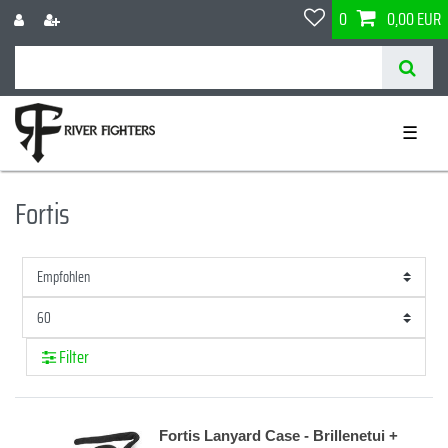
0
0,00 EUR
☰
Fortis
Filter
Fortis Lanyard Case - Brillenetui +