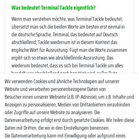
Was bedeutet Terminal Tackle eigentlich?
Wenn man verstehen möchte, was Terminal Tackle bedeutet,
übersetzt man sich die beiden Worte am besten erst einmal in
die deutsche Sprache. Terminal, das bedeutet auf Deutsch
abschließend, Tackle wiederrum ist in diesem Kontext das
englische Wort für Ausrüstung. Fügt man die Worte zusammen
ergibt sich so etwas wie abschließende Ausrüstung. Das
wiederum bedeutet, dass es sich bei Terminal Tackle um alles
handelt was abschließend noch benötigt wird, außer Rute,
Rolle und Schnur. Also strenggenommen ist Terminal Tackle
Wir verwenden Cookies und ähnliche Technologien auf unserer
alles das, was am Ende der Schnur noch angefügt ist, um
Website und verarbeiten personenbezogene Daten von
erfolgreich auf Raubfische angeln zu können. Das umfasst alles
Besucher:innen unserer Webseite (z.B. IP-Adresse), um z.B. Inhalte und
Mögliche an Kleinteilen, Vorfachmaterialien und Co., die es
Anzeigen zu personalisieren, Medien von Drittanbietern einzubinden
benötigt um mit verschiedenen Montagen und Ködern den
oder Zugriffe auf unsere Website zu analysieren. Die
Raubfischen Hecht, Zander und Co. nachzustellen. Das Terminal
Datenverarbeitung erfolgt erst durch gesetzte Cookies. Wir teilen diese
Tackle ist sowohl für Spezialisten als auch Allrounder geeignet
Daten mit Dritten, die wir in den Einstellungen benennen.
und besticht durch sein herausragendes
Die Datenverarbeitung kann mit Einwilligung oder aufgrund eines