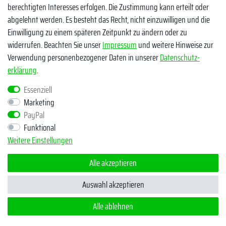
Preis-/Leistungsverhältnis. Terminal Tackle = alles, was nach
berechtigten Interesses erfolgen. Die Zustimmung kann erteilt oder
Rute, Rolle und Schnur noch folgt.
abgelehnt werden. Es besteht das Recht, nicht einzuwilligen und die
Einwilligung zu einem späteren Zeitpunkt zu ändern oder zu
Was für Tackle beinhaltet die Predax Produktpalette?
widerrufen. Beachten Sie unser
Impressum
und weitere Hinweise zur
Verwendung personenbezogener Daten in unserer
Daten­schutz­
erklärung
.
Essenziell
Marketing
PayPal
Funktional
Weitere Einstellungen
Alle akzeptieren
Auswahl akzeptieren
Alle ablehnen