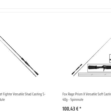
et Fighter Versatile Shad Casting 5-
Fox Rage Prism X Versatile Soft Cast
Rute
40g - Spinnrute
100,43 € *