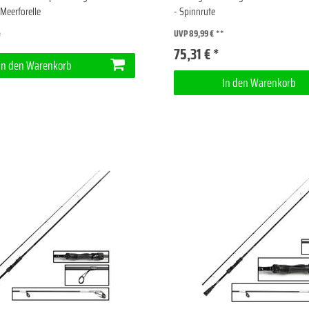
 Meerforelle
- Spinnrute
*
UVP 89,99 €
75,31 € *
In den Warenkorb
In den Warenkorb