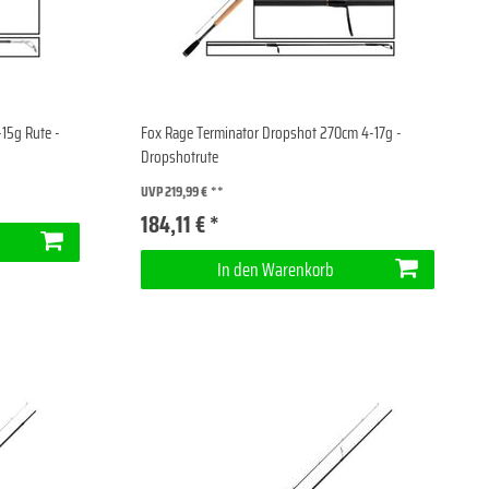
-15g Rute -
Fox Rage Terminator Dropshot 270cm 4-17g -
Dropshotrute
UVP 219,99 €
184,11 € *
In den Warenkorb