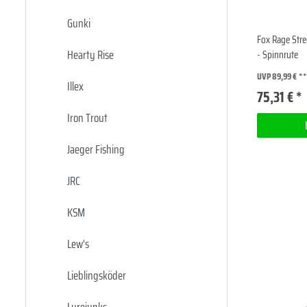
Gunki
Fox Rage Str
Hearty Rise
- Spinnrute
UVP 89,99 €
Illex
75,31 € *
Iron Trout
Jaeger Fishing
JRC
KSM
Lew's
Lieblingsköder