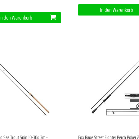
In den Warenkorb
In den Warenkorb
ro Sea Trout Spin 10-30g 3m -
Fox Rage Street Fighter Perch Poker