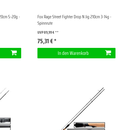
220cm 5-20g -
Fox Rage Street Fighter Drop N Jig 210cm 3-14g -
Spinnrute
UVP 89,99 €
75,31 € *
In den Warenkorb