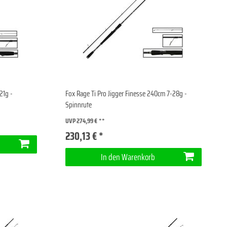
21g -
Fox Rage Ti Pro Jigger Finesse 240cm 7-28g -
Spinnrute
UVP 274,99 €
230,13 € *
In den Warenkorb