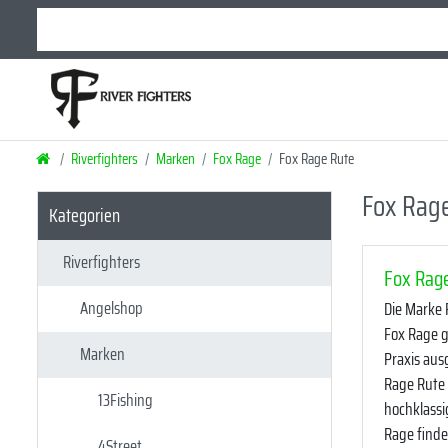
Riverfighters
Marken
Fox Rage
Fox Rage Rute
Fox Rag
Kategorien
Riverfighters
Fox Rage
Angelshop
Die Marke 
Fox Rage g
Marken
Praxis aus
Rage Rute 
13Fishing
hochklassig
Rage finde
4Street