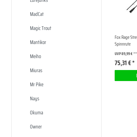
Lurejunks
MadCat
Magic Trout
Fox Rage Stre
Mantikor
Spinnrute
UVP 89,99 €
Meiho
75,31 € *
Miuras
Mr Pike
Nays
Okuma
Owner