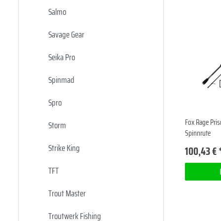
Salmo
Savage Gear
Seika Pro
Spinmad
Spro
Fox Rage Pri
Storm
Spinnrute
Strike King
100,43 € 
TFT
Trout Master
Troutwerk Fishing