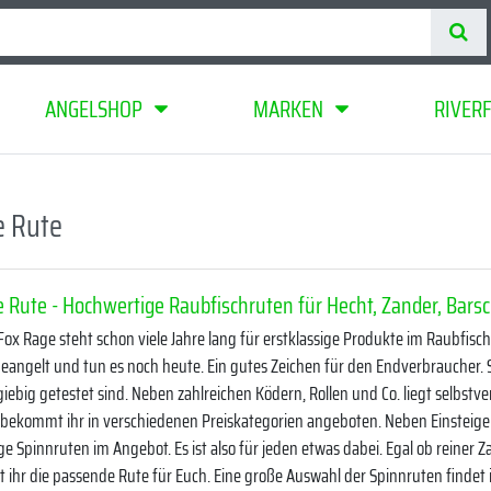
ANGELSHOP
MARKEN
RIVER
e Rute
 Rute - Hochwertige Raubfischruten für Hecht, Zander, Barsc
Fox Rage steht schon viele Jahre lang für erstklassige Produkte im Raubfi
eangelt und tun es noch heute. Ein gutes Zeichen für den Endverbraucher.
giebig getestet sind. Neben zahlreichen Ködern, Rollen und Co. liegt selbstv
bekommt ihr in verschiedenen Preiskategorien angeboten. Neben Einsteiger
e Spinnruten im Angebot. Es ist also für jeden etwas dabei. Egal ob reiner Za
t ihr die passende Rute für Euch. Eine große Auswahl der Spinnruten findet 