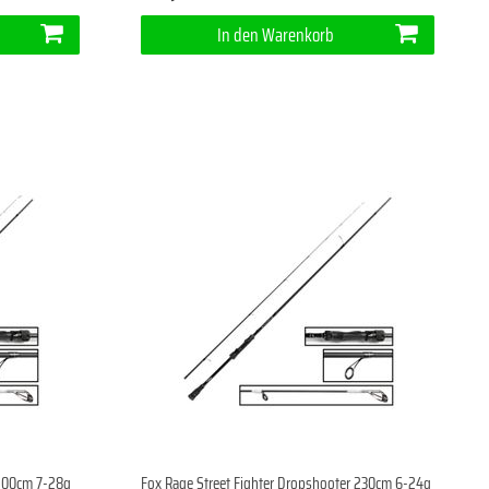
In den Warenkorb
 200cm 7-28g
Fox Rage Street Fighter Dropshooter 230cm 6-24g