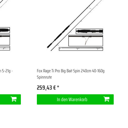
 5-21g -
Fox Rage Ti Pro Big Bait Spin 240cm 40-160g
Spinnrute
259,43 € *
In den Warenkorb