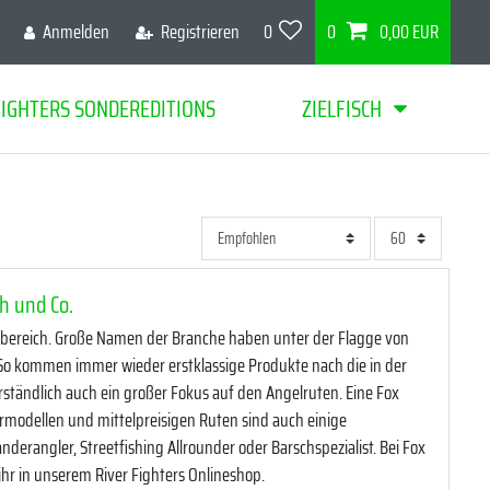
Anmelden
Registrieren
0
0
0,00 EUR
FIGHTERS SONDEREDITIONS
ZIELFISCH
h und Co.
schbereich. Große Namen der Branche haben unter der Flagge von
 So kommen immer wieder erstklassige Produkte nach die in der
erständlich auch ein großer Fokus auf den Angelruten. Eine Fox
modellen und mittelpreisigen Ruten sind auch einige
nderangler, Streetfishing Allrounder oder Barschspezialist. Bei Fox
ihr in unserem River Fighters Onlineshop.