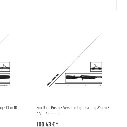
ing 210cm 10-
Fox Rage Prism X Versatile Light Casting 210cm 7-
28g - Spinnrute
100,43 € *