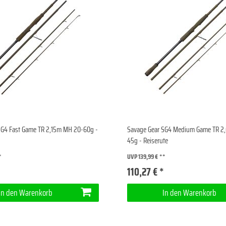
SG4 Fast Game TR 2,15m MH 20-60g -
Savage Gear SG4 Medium Game TR 2
45g - Reiserute
UVP 139,99 €
*
110,27 € *
In den Warenkorb
In den Warenkorb