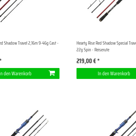
ed Shadow Travel 2,16m 9-46g Cast -
Hearty Rise Red Shadow Special Trav
22g Spin - Reiserute
*
219,00 € *
In den Warenkorb
In den Warenkorb