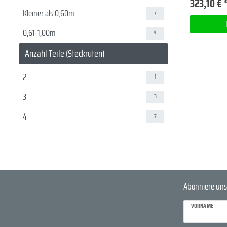
323,10 € 
81-90g
1
Kleiner als 0,60m
7
111-120g
1
0,61-1,00m
4
141-150g
2
Anzahl Teile (Steckruten)
151-180g
1
2
1
201-250g
1
3
3
301-400g
1
4
7
Abonniere uns
VORNAME