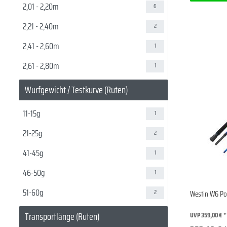
2,01 - 2,20m
6
Schwarzbarsch
1
2,21 - 2,40m
2
2,41 - 2,60m
1
2,61 - 2,80m
1
3,31 - 3,70m
1
Wurfgewicht / Testkurve (Ruten)
1,60 - 1,80m
1
11-15g
1
21-25g
2
41-45g
1
46-50g
1
51-60g
2
Westin W6 Po
71-80g
2
Transportlänge (Ruten)
UVP 359,00 €