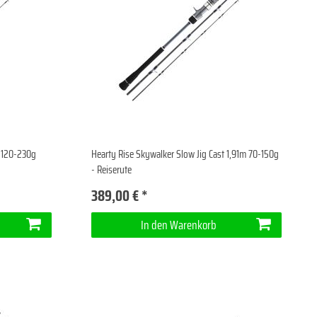
m 120-230g
Hearty Rise Skywalker Slow Jig Cast 1,91m 70-150g
- Reiserute
389,00 € *
In den Warenkorb