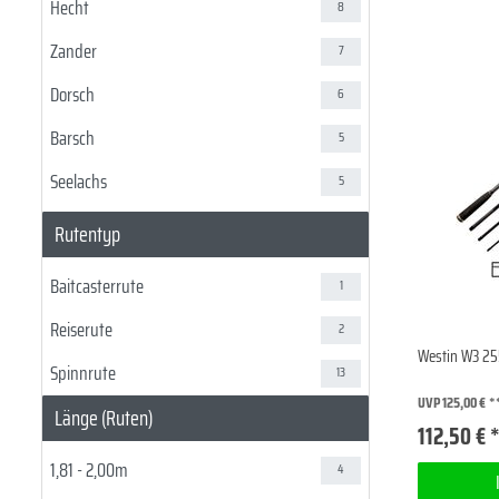
Hecht
8
Zander
7
Dorsch
6
Barsch
5
Seelachs
5
Barrakuda
2
Rutentyp
GT
2
Baitcasterrute
1
Heilbutt
2
Reiserute
2
Thunfisch
2
Westin W3 25
Spinnrute
13
Lachs
1
UVP 125,00 €
Länge (Ruten)
112,50 € 
Marlin
1
1,81 - 2,00m
4
Meerforelle
1