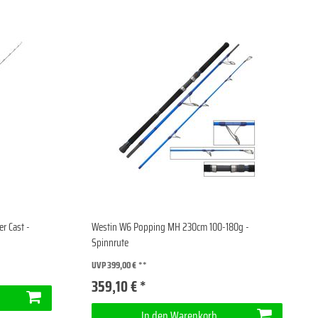
r Cast -
Westin W6 Popping MH 230cm 100-180g -
Spinnrute
UVP 399,00 €
359,10 € *
In den Warenkorb