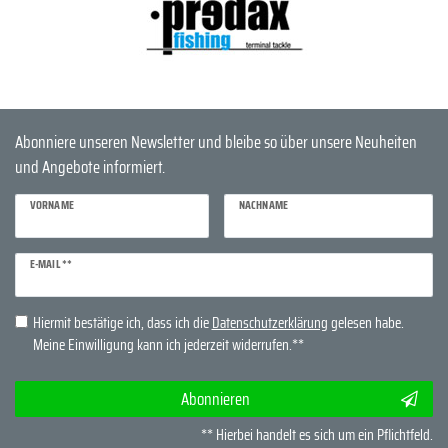
Abonniere unseren Newsletter und bleibe so über unsere Neuheiten
und Angebote informiert.
VORNAME
NACHNAME
Newsletter
E-MAIL **
Honig
Hiermit bestätige ich, dass ich die
Daten­schutz­erklärung
gelesen habe.
Meine Einwilligung kann ich jederzeit widerrufen.**
Abonnieren
** Hierbei handelt es sich um ein Pflichtfeld.