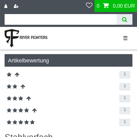
0
0,00 EUR
☰
Artikelbewertung
1
1
1
1
1