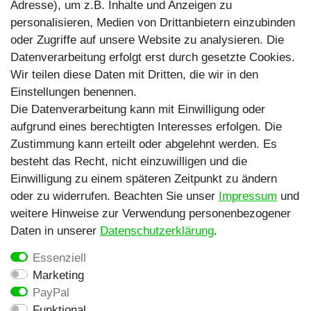
Instagram
Adresse), um z.B. Inhalte und Anzeigen zu
personalisieren, Medien von Drittanbietern einzubinden
TikTok
oder Zugriffe auf unsere Website zu analysieren. Die
Zahlungsmethoden
Datenverarbeitung erfolgt erst durch gesetzte Cookies.
Wir teilen diese Daten mit Dritten, die wir in den
Einstellungen benennen.
Die Datenverarbeitung kann mit Einwilligung oder
aufgrund eines berechtigten Interesses erfolgen. Die
Zustimmung kann erteilt oder abgelehnt werden. Es
besteht das Recht, nicht einzuwilligen und die
Egal ob Barsch, Hecht, Zander und Co. -
Einwilligung zu einem späteren Zeitpunkt zu ändern
Riverfighters ist der Shop für Raubfischangler -
oder zu widerrufen. Beachten Sie unser
Impressum
und
Von Anglern für Angler
weitere Hinweise zur Verwendung personenbezogener
Daten in unserer
Daten­schutz­erklärung
.
* Alle Preise inklusive MwSt. zzgl. Versandkosten
Essenziell
** Bei Variantenartikeln mit unterschiedlichen Preisen
Marketing
pro Variante bezieht sich die angegebene UVP auf die
PayPal
Variante mit dem niedrigsten Preis. Die UVP zu den
Funktional