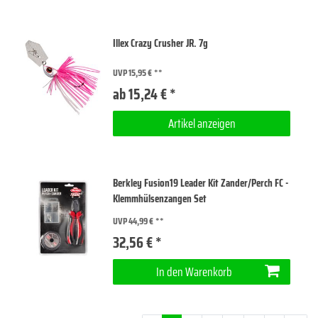
Illex Crazy Crusher JR. 7g
UVP 15,95 €
ab 15,24 € *
Artikel anzeigen
Berkley Fusion19 Leader Kit Zander/Perch FC -
Klemmhülsenzangen Set
UVP 44,99 €
32,56 € *
In den Warenkorb