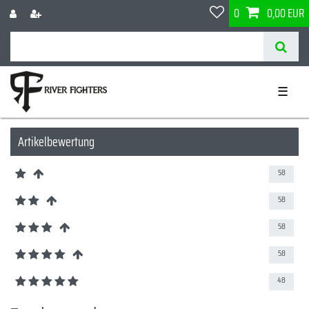
0
0,00 EUR
☰
Artikelbewertung
58
58
58
58
48