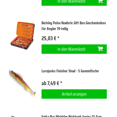
In den Warenkorb
Berkley Pulse Realistic Gift Box Geschenkebox
für Angler 19-teilig
25,03 € *
In den Warenkorb
Lurejunks Finisher Shad - 5 Gummifische
ab 7,49 € *
Artikel anzeigen
Seika Pro Wobbler Nightveit Junior 12,5cm