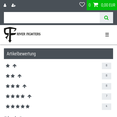
0
0,00 EUR
☰
Artikelbewertung
8
8
8
7
4