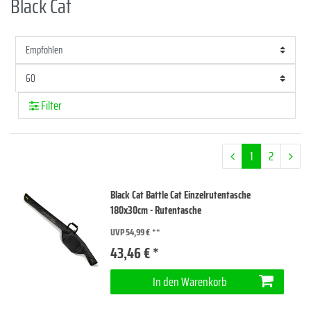
Black Cat
Filter
1
2
Black Cat Battle Cat Einzelrutentasche
180x30cm - Rutentasche
UVP 54,99 €
43,46 € *
In den Warenkorb