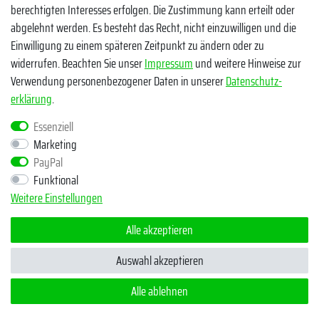
berechtigten Interesses erfolgen. Die Zustimmung kann erteilt oder
abgelehnt werden. Es besteht das Recht, nicht einzuwilligen und die
Einwilligung zu einem späteren Zeitpunkt zu ändern oder zu
widerrufen. Beachten Sie unser
Impressum
und weitere Hinweise zur
Verwendung personenbezogener Daten in unserer
Daten­schutz­
erklärung
.
Essenziell
Marketing
PayPal
Funktional
Weitere Einstellungen
Alle akzeptieren
Auswahl akzeptieren
Die Auswahl von Ruten ist sehr umfangreich. Grundsätzlich
findet ihr entsprechend Ruten für jedes Einsatzgebiet zum
Alle ablehnen
Thema Angeln auf Wels. Egal ob es sich dabei um eine aktive