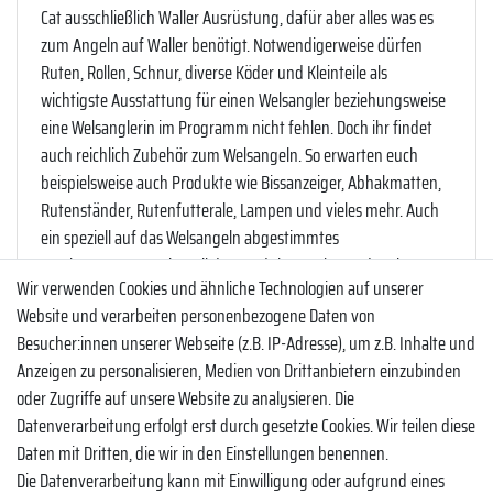
Cat ausschließlich Waller Ausrüstung, dafür aber alles was es
zum Angeln auf Waller benötigt. Notwendigerweise dürfen
Ruten, Rollen, Schnur, diverse Köder und Kleinteile als
wichtigste Ausstattung für einen Welsangler beziehungsweise
eine Welsanglerin im Programm nicht fehlen. Doch ihr findet
auch reichlich Zubehör zum Welsangeln. So erwarten euch
beispielsweise auch Produkte wie Bissanzeiger, Abhakmatten,
Rutenständer, Rutenfutterale, Lampen und vieles mehr. Auch
ein speziell auf das Welsangeln abgestimmtes
Taschenprogramm ist Teil des Produktangebotes der Firma
Wir verwenden Cookies und ähnliche Technologien auf unserer
Black Cat. Selbst Bellyboote und Motoren sind Teil des
Website und verarbeiten personenbezogene Daten von
Programms. Bei Black Cat bleibt kein Wunsch offen, wenn ihr
Besucher:innen unserer Webseite (z.B. IP-Adresse), um z.B. Inhalte und
euch intensiv mit dem Zielfisch Waller auseinandersetzen
Anzeigen zu personalisieren, Medien von Drittanbietern einzubinden
möchtet. Schaut einfach mal in dem Shop unter Black Cat nach.
oder Zugriffe auf unsere Website zu analysieren. Die
Datenverarbeitung erfolgt erst durch gesetzte Cookies. Wir teilen diese
Was für Ruten finde ich im Shop?
Daten mit Dritten, die wir in den Einstellungen benennen.
Die Datenverarbeitung kann mit Einwilligung oder aufgrund eines