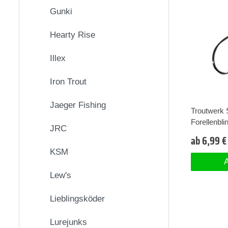
Gunki
Hearty Rise
Illex
Iron Trout
Jaeger Fishing
Troutwerk 
Forellenbli
JRC
ab 6,99 €
KSM
A
Lew's
Lieblingsköder
Lurejunks