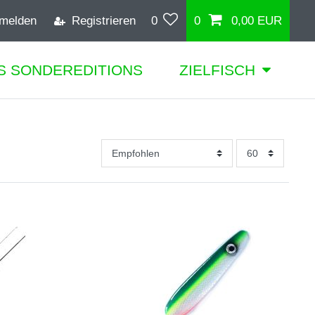
melden
Registrieren
0
0
0,00 EUR
S SONDEREDITIONS
ZIELFISCH