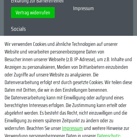
Erklärung zur Barrierefreiheit
Impressum
Vertrag widerrufen
Socials
YouTube
Wir verwenden Cookies und ähnliche Technologien auf unserer
Website und verarbeiten personenbezogene Daten von
Facebook
Besucher:innen unserer Webseite (z.B. IP-Adresse), um z.B. Inhalte und
Instagram
Anzeigen zu personalisieren, Medien von Drittanbietern einzubinden
oder Zugriffe auf unsere Website zu analysieren. Die
TikTok
Datenverarbeitung erfolgt erst durch gesetzte Cookies. Wir teilen diese
Zahlungsmethoden
Daten mit Dritten, die wir in den Einstellungen benennen.
Die Datenverarbeitung kann mit Einwilligung oder aufgrund eines
berechtigten Interesses erfolgen. Die Zustimmung kann erteilt oder
abgelehnt werden. Es besteht das Recht, nicht einzuwilligen und die
Einwilligung zu einem späteren Zeitpunkt zu ändern oder zu
widerrufen. Beachten Sie unser
Impressum
und weitere Hinweise zur
Verwendung personenbezogener Daten in unserer
Daten­schutz­