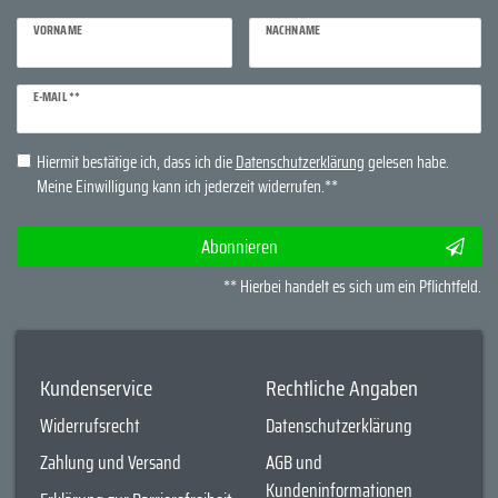
VORNAME
NACHNAME
Newsletter
E-MAIL **
Honig
Hiermit bestätige ich, dass ich die
Daten­schutz­erklärung
gelesen habe.
Meine Einwilligung kann ich jederzeit widerrufen.**
Abonnieren
** Hierbei handelt es sich um ein Pflichtfeld.
Kundenservice
Rechtliche Angaben
Widerrufsrecht
Datenschutzerklärung
Zahlung und Versand
AGB und
Kundeninformationen