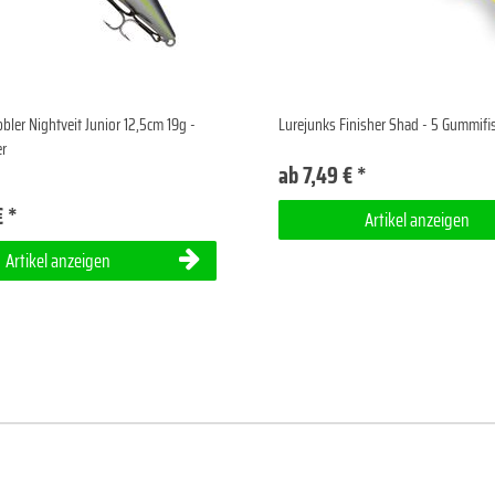
bler Nightveit Junior 12,5cm 19g -
Lurejunks Finisher Shad - 5 Gummifi
er
ab 7,49 € *
€ *
Artikel anzeigen
Artikel anzeigen