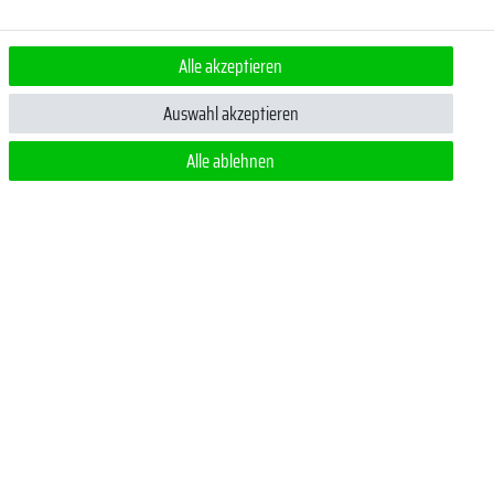
Alle akzeptieren
ert.
Auswahl akzeptieren
Alle ablehnen
 jederzeit
m ein Pflichtfeld.
Zahlungsmethoden