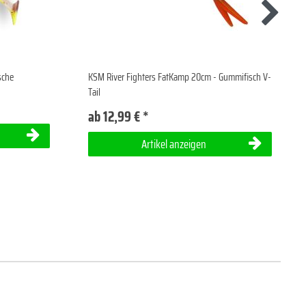
sche
KSM River Fighters FatKamp 20cm - Gummifisch V-
Tail
ab 12,99 € *
Artikel anzeigen