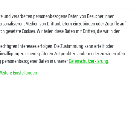
ite und verarbeiten personenbezogene Daten von Besucher:innen
ersonalisieren, Medien von Drittanbietern einzubinden oder Zugriffe auf
eren Newsletter und bleibe so über unsere Neuheiten und Angebote informi
h gesetzte Cookies. Wir teilen diese Daten mit Dritten, die wir in den
NACHNAME
echtigten Interesses erfolgen. Die Zustimmung kann erteilt oder
Einwilligung zu einem späteren Zeitpunkt zu ändern oder zu widerrufen.
g personenbezogener Daten in unserer
Daten­schutz­erklärung
.
Weitere Einstellungen
tige ich, dass ich die
Daten­schutz­erklärung
gelesen habe. Meine Einwilligung kann ich
*
Abonnieren
** Hierbei handelt es sich u
e Angaben
Socials