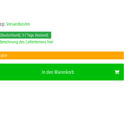
zgl.
Versandkosten
 (Deutschland); 3-7 Tage (Ausland)
Berechnung des Liefertermins hier
fügbar
In den Warenkorb