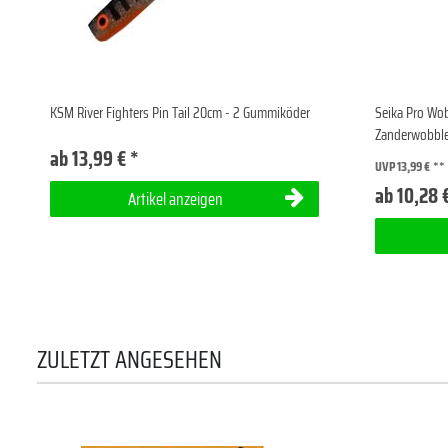
KSM River Fighters Pin Tail 20cm - 2 Gummiköder
Seika Pro Wob
Zanderwobbl
ab 13,99 € *
UVP 13,99 €
ab 10,28 
Artikel anzeigen
ZULETZT ANGESEHEN