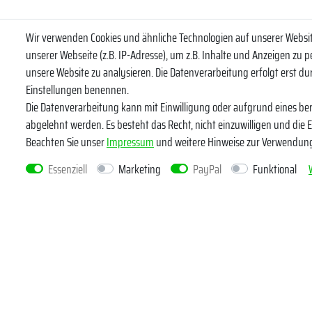
Wir verwenden Cookies und ähnliche Technologien auf unserer Webs
unserer Webseite (z.B. IP-Adresse), um z.B. Inhalte und Anzeigen zu p
Abonniere uns
unsere Website zu analysieren. Die Datenverarbeitung erfolgt erst durc
VORNAME
Einstellungen benennen.
Die Datenverarbeitung kann mit Einwilligung oder aufgrund eines ber
abgelehnt werden. Es besteht das Recht, nicht einzuwilligen und die 
Newsletter
E-MAIL **
Beachten Sie unser
Impressum
und weitere Hinweise zur Verwendun
Honig
Essenziell
Marketing
PayPal
Funktional
Hiermit bestä
widerrufen.*
Kundenservice
Rechtlich