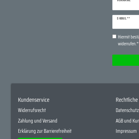
Newsletter
E-MAIL **
Honig
Hiermit bestä
widerrufen.*
Kundenservice
Rechtlich
Widerrufsrecht
Datenschutz
Zahlung und Versand
AGB und Ku
Erklärung zur Barrierefreiheit
Impressum