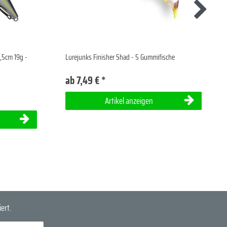
2,5cm 19g -
Lurejunks Finisher Shad - 5 Gummifische
ab 7,49 € *
Artikel anzeigen
ert.