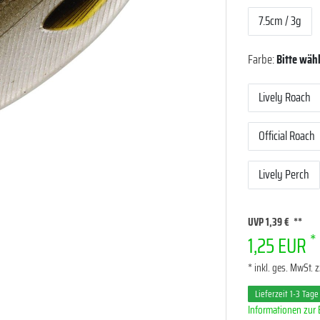
7.5cm / 3g
Farbe:
Bitte wäh
Lively Roach
Official Roach
Lively Perch
UVP 1,39 €
*
1,25 EUR
* inkl. ges. MwSt. z
Lieferzeit 1-3 Tage
Informationen zur 