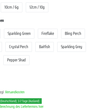
10cm / 6g
12cm / 10g
len
Sparkling Green
Fireflake
Bling Perch
Crystal Perch
Baitfish
Sparkling Grey
Pepper Shad
zgl.
Versandkosten
 (Deutschland); 3-7 Tage (Ausland)
Berechnung des Liefertermins hier