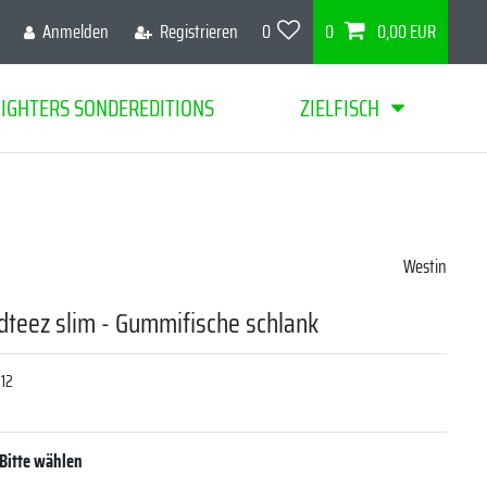
Anmelden
Registrieren
0
0
0,00 EUR
FIGHTERS SONDEREDITIONS
ZIELFISCH
Westin
dteez slim - Gummifische schlank
512
Bitte wählen