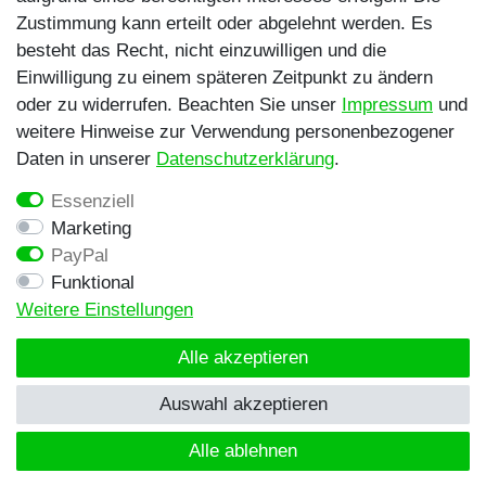
Zustimmung kann erteilt oder abgelehnt werden. Es
besteht das Recht, nicht einzuwilligen und die
Egal ob Barsch, Hecht, Zander und Co. -
Einwilligung zu einem späteren Zeitpunkt zu ändern
Riverfighters ist der Shop für Raubfischangler -
oder zu widerrufen. Beachten Sie unser
Impressum
und
Von Anglern für Angler
weitere Hinweise zur Verwendung personenbezogener
Daten in unserer
Daten­schutz­erklärung
.
* Alle Preise inklusive MwSt. zzgl. Versandkosten
Essenziell
** Bei Variantenartikeln mit unterschiedlichen Preisen
Marketing
pro Variante bezieht sich die angegebene UVP auf die
PayPal
Variante mit dem niedrigsten Preis. Die UVP zu den
Funktional
weiteren Varianten wird bei Klick auf die jeweilige
Weitere Einstellungen
Variante angezeigt.
© Copyright 2026 | Alle Rechte vorbehalten -
Alle akzeptieren
Riverfighters UG
Auswahl akzeptieren
Alle ablehnen