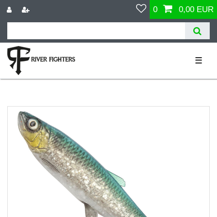
0
0,00 EUR
☰