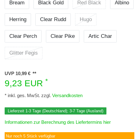
Bream
Black Gold
Red Black
Albino
Herring
Clear Rudd
Hugo
Clear Perch
Clear Pike
Artic Char
Glitter Fegis
UVP 10,99 €
*
9,23 EUR
* inkl. ges. MwSt. zzgl.
Versandkosten
Lieferzeit 1-3 Tage (Deutschland); 3-7 Tage (Ausland)
Informationen zur Berechnung des Liefertermins hier
Nur noch 5 Stück verfügbar