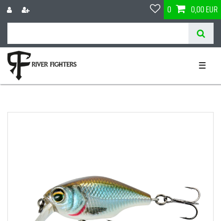
0
0,00 EUR
☰