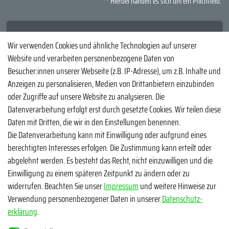
** Hierbei handelt es sich um ein Pflichtfeld.
Wir verwenden Cookies und ähnliche Technologien auf unserer
Kundenservice
Rechtliche Angaben
Website und verarbeiten personenbezogene Daten von
Widerrufsrecht
Datenschutzerklärung
Besucher:innen unserer Webseite (z.B. IP-Adresse), um z.B. Inhalte und
Zahlung und Versand
AGB und
Anzeigen zu personalisieren, Medien von Drittanbietern einzubinden
Kundeninformationen
oder Zugriffe auf unsere Website zu analysieren. Die
Erklärung zur Barrierefreiheit
Datenverarbeitung erfolgt erst durch gesetzte Cookies. Wir teilen diese
Impressum
Vertrag widerrufen
Daten mit Dritten, die wir in den Einstellungen benennen.
Die Datenverarbeitung kann mit Einwilligung oder aufgrund eines
Socials
berechtigten Interesses erfolgen. Die Zustimmung kann erteilt oder
abgelehnt werden. Es besteht das Recht, nicht einzuwilligen und die
YouTube
Einwilligung zu einem späteren Zeitpunkt zu ändern oder zu
widerrufen. Beachten Sie unser
Impressum
und weitere Hinweise zur
Facebook
Verwendung personenbezogener Daten in unserer
Daten­schutz­
Instagram
erklärung
.
TikTok