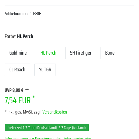
Artikelnummer:
103816
Farbe:
HL Perch
Goldmine
HL Perch
SH Firetiger
Bone
CL Roach
YL TGR
UVP 8,99 €
*
7,54 EUR
* inkl. ges. MwSt. zzgl.
Versandkosten
Lieferzeit 1-3 Tage (Deutschland); 3-7 Tage (Ausland)