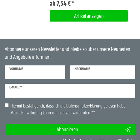
ab 7,54 € *
Artikel anzeigen
Abonniere unseren Newsletter und bleibe so über unsere Neuheiten
und Angebote informiert.
VORNAME
NACHNAME
Newsletter
E-MAIL **
Honig
Hiermit bestätige ich, dass ich die
Daten­schutz­erklärung
gelesen habe.
Meine Einwilligung kann ich jederzeit widerrufen.**
Abonnieren