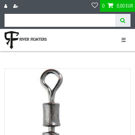
0
0,00 EUR
☰