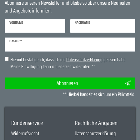
Abonniere unseren Newsletter und bleibe so über unsere Neuheiten
und Angebote informiert.
VORNAME
NACHNAME
Newsletter
E-MAIL **
Honig
Hiermit bestätige ich, dass ich die
Daten­schutz­erklärung
gelesen habe.
Meine Einwilligung kann ich jederzeit widerrufen.**
Abonnieren
** Hierbei handelt es sich um ein Pflichtfeld.
Kundenservice
Rechtliche Angaben
Widerrufsrecht
Datenschutzerklärung