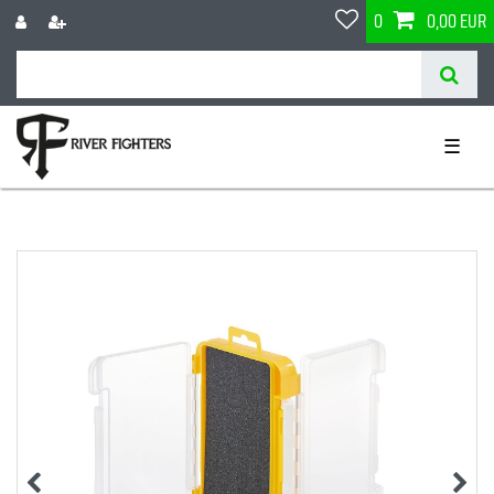
0
0,00 EUR
☰