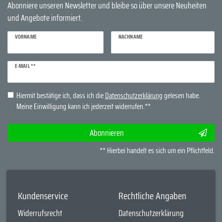
Abonniere unseren Newsletter und bleibe so über unsere Neuheiten
und Angebote informiert.
VORNAME
NACHNAME
Newsletter
E-MAIL **
Honig
Hiermit bestätige ich, dass ich die
Daten­schutz­erklärung
gelesen habe.
Meine Einwilligung kann ich jederzeit widerrufen.**
Abonnieren
** Hierbei handelt es sich um ein Pflichtfeld.
Kundenservice
Rechtliche Angaben
Widerrufsrecht
Datenschutzerklärung