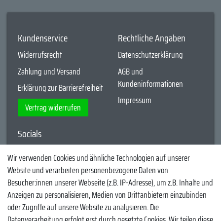
Kundenservice
Rechtliche Angaben
Widerrufsrecht
Datenschutzerklärung
Zahlung und Versand
AGB und
Kundeninformationen
Erklärung zur Barrierefreiheit
Impressum
Vertrag widerrufen
Socials
YouTube
Wir verwenden Cookies und ähnliche Technologien auf unserer
Website und verarbeiten personenbezogene Daten von
Facebook
Besucher:innen unserer Webseite (z.B. IP-Adresse), um z.B. Inhalte und
Instagram
Anzeigen zu personalisieren, Medien von Drittanbietern einzubinden
oder Zugriffe auf unsere Website zu analysieren. Die
TikTok
Datenverarbeitung erfolgt erst durch gesetzte Cookies. Wir teilen diese