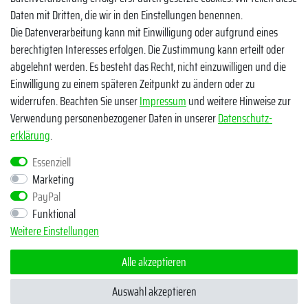
Zahlungsmethoden
Daten mit Dritten, die wir in den Einstellungen benennen.
Die Datenverarbeitung kann mit Einwilligung oder aufgrund eines
berechtigten Interesses erfolgen. Die Zustimmung kann erteilt oder
abgelehnt werden. Es besteht das Recht, nicht einzuwilligen und die
Einwilligung zu einem späteren Zeitpunkt zu ändern oder zu
widerrufen. Beachten Sie unser
Impressum
und weitere Hinweise zur
Verwendung personenbezogener Daten in unserer
Daten­schutz­
Egal ob Barsch, Hecht, Zander und Co. - Riverfighters ist der
erklärung
.
Shop für Raubfischangler - Von Anglern für Angler
Essenziell
Marketing
* Alle Preise inklusive MwSt. zzgl. Versandkosten
PayPal
** Bei Variantenartikeln mit unterschiedlichen Preisen pro Variante
Funktional
bezieht sich die angegebene UVP auf die Variante mit dem
Weitere Einstellungen
niedrigsten Preis. Die UVP zu den weiteren Varianten wird bei Klick
auf die jeweilige Variante angezeigt.
Alle akzeptieren
© Copyright 2026 | Alle Rechte vorbehalten - Riverfighters UG
Auswahl akzeptieren