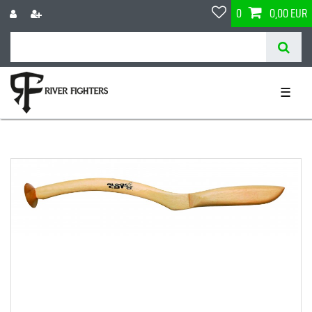
0
0,00 EUR
☰