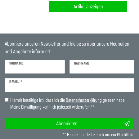
Artikel anzeigen
Abonniere unseren Newsletter und bleibe so über unsere Neuheiten
und Angebote informiert.
VORNAME
NACHNAME
Newsletter
E-MAIL **
Honig
Hiermit bestätige ich, dass ich die
Daten­schutz­erklärung
gelesen habe.
Meine Einwilligung kann ich jederzeit widerrufen.**
Abonnieren
** Hierbei handelt es sich um ein Pflichtfeld.