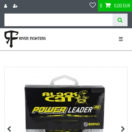
0
0,00 EUR
☰