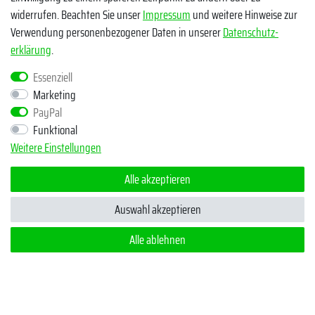
widerrufen. Beachten Sie unser
Impressum
und weitere Hinweise zur
Facebook
Verwendung personenbezogener Daten in unserer
Daten­schutz­
erklärung
.
Instagram
TikTok
Essenziell
Marketing
Zahlungsmethoden
PayPal
Funktional
Weitere Einstellungen
Alle akzeptieren
Auswahl akzeptieren
Egal ob Barsch, Hecht, Zander und Co. - Riverfighters ist der
Shop für Raubfischangler - Von Anglern für Angler
Alle ablehnen
* Alle Preise inklusive MwSt. zzgl. Versandkosten
** Bei Variantenartikeln mit unterschiedlichen Preisen pro Variante
bezieht sich die angegebene UVP auf die Variante mit dem