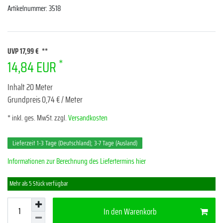
Artikelnummer:
3518
UVP 17,99 €
*
14,84 EUR
Inhalt
20
Meter
Grundpreis
0,74 € / Meter
* inkl. ges. MwSt. zzgl.
Versandkosten
Lieferzeit 1-3 Tage (Deutschland); 3-7 Tage (Ausland)
Informationen zur Berechnung des Liefertermins hier
Mehr als 5 Stück verfügbar
In den Warenkorb