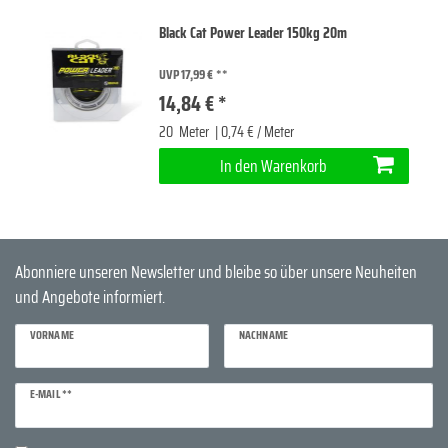
Black Cat Power Leader 150kg 20m
UVP 17,99 €
14,84 € *
20
Meter
| 0,74 € / Meter
In den Warenkorb
Abonniere unseren Newsletter und bleibe so über unsere Neuheiten
und Angebote informiert.
VORNAME
NACHNAME
Newsletter
E-MAIL **
Honig