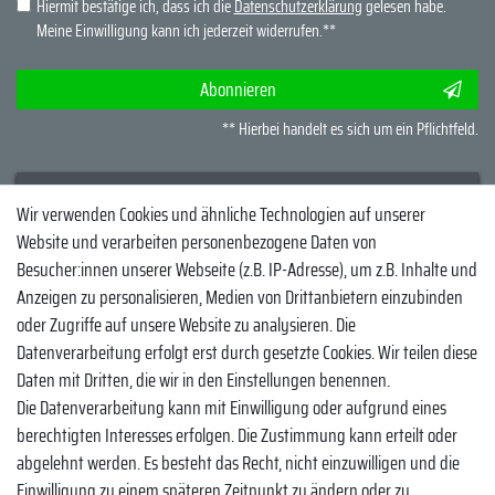
Hiermit bestätige ich, dass ich die
Daten­schutz­erklärung
gelesen habe.
Meine Einwilligung kann ich jederzeit widerrufen.**
Abonnieren
** Hierbei handelt es sich um ein Pflichtfeld.
Wir verwenden Cookies und ähnliche Technologien auf unserer
Kundenservice
Rechtliche Angaben
Website und verarbeiten personenbezogene Daten von
Widerrufsrecht
Datenschutzerklärung
Besucher:innen unserer Webseite (z.B. IP-Adresse), um z.B. Inhalte und
Anzeigen zu personalisieren, Medien von Drittanbietern einzubinden
Zahlung und Versand
AGB und
oder Zugriffe auf unsere Website zu analysieren. Die
Kundeninformationen
Erklärung zur Barrierefreiheit
Datenverarbeitung erfolgt erst durch gesetzte Cookies. Wir teilen diese
Impressum
Daten mit Dritten, die wir in den Einstellungen benennen.
Vertrag widerrufen
Die Datenverarbeitung kann mit Einwilligung oder aufgrund eines
berechtigten Interesses erfolgen. Die Zustimmung kann erteilt oder
Socials
abgelehnt werden. Es besteht das Recht, nicht einzuwilligen und die
YouTube
Einwilligung zu einem späteren Zeitpunkt zu ändern oder zu