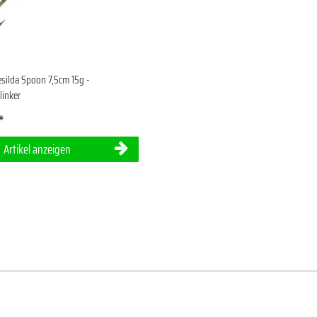
silda Spoon 7,5cm 15g -
linker
*
Artikel anzeigen