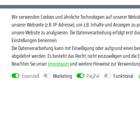
Abonniere uns
Wir verwenden Cookies und ähnliche Technologien auf unserer Webs
unserer Webseite (z.B. IP-Adresse), um z.B. Inhalte und Anzeigen zu p
VORNAME
unsere Website zu analysieren. Die Datenverarbeitung erfolgt erst durc
Einstellungen benennen.
Newsletter
E-MAIL **
Die Datenverarbeitung kann mit Einwilligung oder aufgrund eines ber
Honig
abgelehnt werden. Es besteht das Recht, nicht einzuwilligen und die 
Beachten Sie unser
Impressum
und weitere Hinweise zur Verwendun
Hiermit bestä
widerrufen.*
Essenziell
Marketing
PayPal
Funktional
Kundenservice
Rechtlich
Widerrufsrecht
Datenschutz