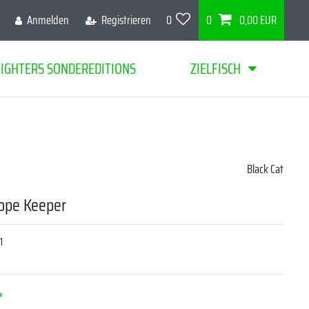
Anmelden
Registrieren
0
0
0,00 EUR
FIGHTERS SONDEREDITIONS
ZIELFISCH
Black Cat
Rope Keeper
1
*