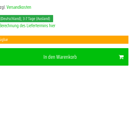
zgl.
Versandkosten
 (Deutschland); 3-7 Tage (Ausland)
Berechnung des Liefertermins hier
fügbar
In den Warenkorb