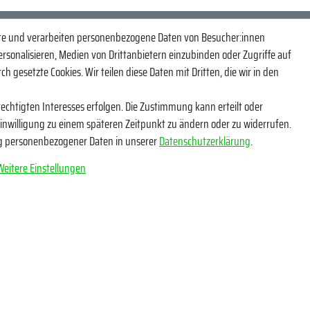
eren Newsletter und bleibe so über unsere Neuheiten und Angebote informi
ite und verarbeiten personenbezogene Daten von Besucher:innen
ersonalisieren, Medien von Drittanbietern einzubinden oder Zugriffe auf
NACHNAME
h gesetzte Cookies. Wir teilen diese Daten mit Dritten, die wir in den
echtigten Interesses erfolgen. Die Zustimmung kann erteilt oder
Einwilligung zu einem späteren Zeitpunkt zu ändern oder zu widerrufen.
g personenbezogener Daten in unserer
Daten­schutz­erklärung
.
tige ich, dass ich die
Daten­schutz­erklärung
gelesen habe. Meine Einwilligung kann ich
*
Weitere Einstellungen
Abonnieren
** Hierbei handelt es sich u
e Angaben
Socials
erklärung