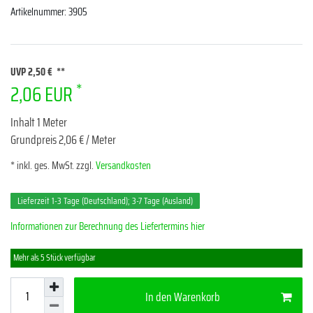
Artikelnummer:
3905
UVP 2,50 €
*
2,06 EUR
Inhalt
1
Meter
Grundpreis
2,06 € / Meter
* inkl. ges. MwSt. zzgl.
Versandkosten
Lieferzeit 1-3 Tage (Deutschland); 3-7 Tage (Ausland)
Informationen zur Berechnung des Liefertermins hier
Mehr als 5 Stück verfügbar
In den Warenkorb