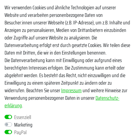
YouTube
Wir verwenden Cookies und ähnliche Technologien auf unserer
Website und verarbeiten personenbezogene Daten von
Facebook
Besucher:innen unserer Webseite (z.B. IP-Adresse), um z.B. Inhalte und
Instagram
Anzeigen zu personalisieren, Medien von Drittanbietern einzubinden
oder Zugriffe auf unsere Website zu analysieren. Die
TikTok
Datenverarbeitung erfolgt erst durch gesetzte Cookies. Wir teilen diese
Zahlungsmethoden
Daten mit Dritten, die wir in den Einstellungen benennen.
Die Datenverarbeitung kann mit Einwilligung oder aufgrund eines
berechtigten Interesses erfolgen. Die Zustimmung kann erteilt oder
abgelehnt werden. Es besteht das Recht, nicht einzuwilligen und die
Einwilligung zu einem späteren Zeitpunkt zu ändern oder zu
widerrufen. Beachten Sie unser
Impressum
und weitere Hinweise zur
Verwendung personenbezogener Daten in unserer
Daten­schutz­
Egal ob Barsch, Hecht, Zander und Co. - Riverfighters ist der
erklärung
.
Shop für Raubfischangler - Von Anglern für Angler
Essenziell
Marketing
* Alle Preise inklusive MwSt. zzgl. Versandkosten
PayPal
** Bei Variantenartikeln mit unterschiedlichen Preisen pro Variante