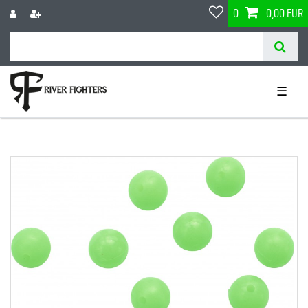
0
0,00 EUR
☰