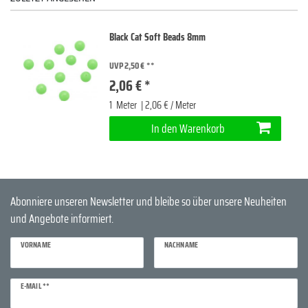
Black Cat Soft Beads 8mm
UVP 2,50 €
2,06 € *
1
Meter
| 2,06 € / Meter
In den Warenkorb
Abonniere unseren Newsletter und bleibe so über unsere Neuheiten
und Angebote informiert.
VORNAME
NACHNAME
Newsletter
E-MAIL **
Honig