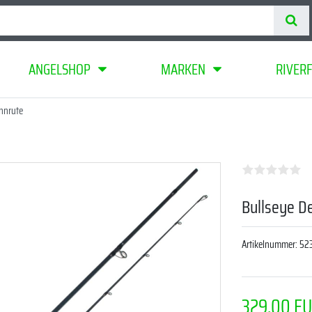
ANGELSHOP
MARKEN
RIVER
nnrute
Bullseye D
Artikelnummer:
52
329,00 E