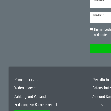
Newsletter
E-MAIL **
Honig
Hiermit bestä
widerrufen.*
Kundenservice
Rechtlich
Widerrufsrecht
Datenschutz
Zahlung und Versand
AGB und Ku
Erklärung zur Barrierefreiheit
Impressum