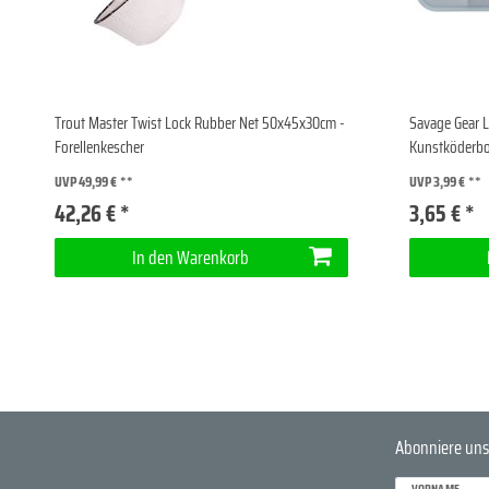
Trout Master Twist Lock Rubber Net 50x45x30cm -
Savage Gear L
Forellenkescher
Kunstköderb
UVP 49,99 €
UVP 3,99 €
42,26 € *
3,65 € *
In den Warenkorb
Abonniere uns
VORNAME