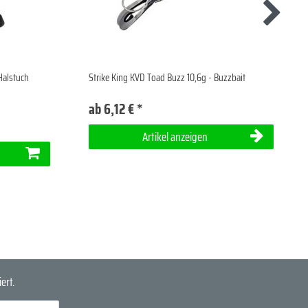
Halstuch
Strike King KVD Toad Buzz 10,6g - Buzzbait
ab 6,12 € *
Artikel anzeigen
ert.