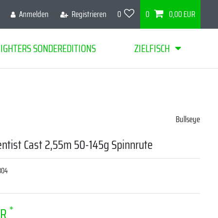
Anmelden
Registrieren
0
0
0,00 EUR
FIGHTERS SONDEREDITIONS
ZIELFISCH
Bullseye
entist Cast 2,55m 50-145g Spinnrute
304
*
UR