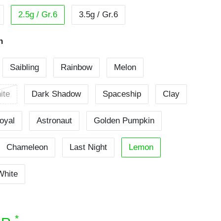
2.5g / Gr.6
3.5g / Gr.6
n
Saibling
Rainbow
Melon
ite
Dark Shadow
Spaceship
Clay
oyal
Astronaut
Golden Pumpkin
Chameleon
Last Night
Lemon
White
*