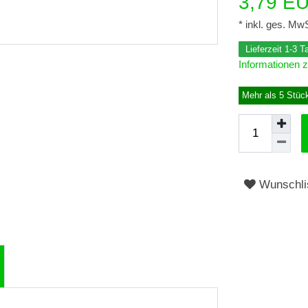
3,79 E
* inkl. ges. MwS
Lieferzeit 1-3 
Informationen z
Mehr als 5 Stüc
Wunschli