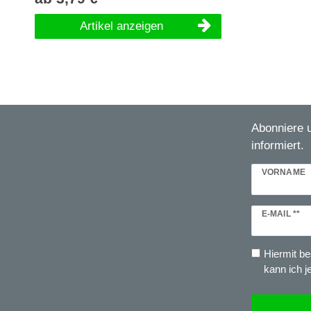
Artikel anzeigen
Abonniere 
informiert.
VORNAME
Newsletter
E-MAIL **
Honig
Hiermit be
kann ich j