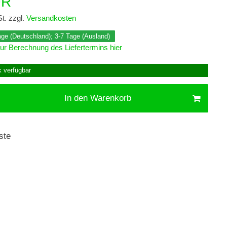
UR
t. zzgl.
Versandkosten
Tage (Deutschland); 3-7 Tage (Ausland)
ur Berechnung des Liefertermins hier
k verfügbar
In den Warenkorb
ste