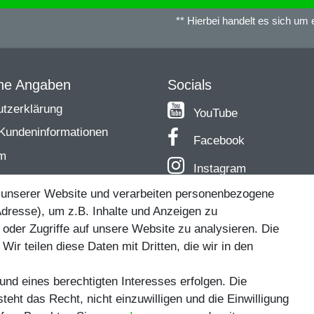
** Hierbei handelt es sich um ei
che Angaben
Socials
tzerklärung
YouTube
Kundeninformationen
Facebook
m
Instagram
TikTok
 unserer Website und verarbeiten personenbezogene
dresse), um z.B. Inhalte und Anzeigen zu
nder und Co. - Riverfighters ist der Shop für Raubfischangle
 oder Zugriffe auf unsere Website zu analysieren. Die
Wir teilen diese Daten mit Dritten, die wir in den
* Alle Preise inklusive MwSt. zzgl. Versandkosten
und eines berechtigten Interesses erfolgen. Die
ro Variante bezieht sich die angegebene UVP auf die Variante mit dem 
eht das Recht, nicht einzuwilligen und die Einwilligung
bei Klick auf die jeweilige Variante angezeigt.