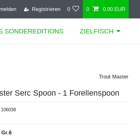
melden
Registrieren
0
0
0,00 EUR
S SONDEREDITIONS
ZIELFISCH
Trout Master
ster Serc Spoon - 1 Forellenspoon
:
106038
/ Gr.6