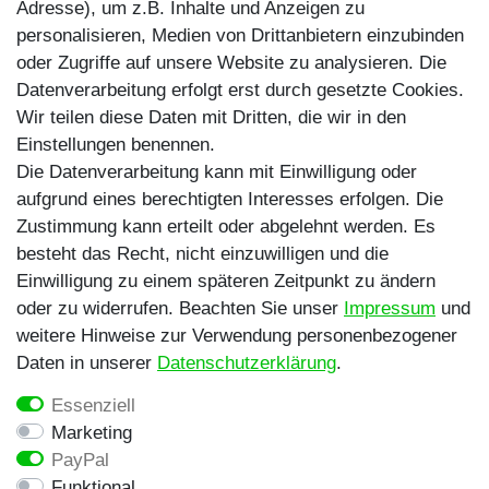
Instagram
Adresse), um z.B. Inhalte und Anzeigen zu
personalisieren, Medien von Drittanbietern einzubinden
TikTok
oder Zugriffe auf unsere Website zu analysieren. Die
Zahlungsmethoden
Datenverarbeitung erfolgt erst durch gesetzte Cookies.
Wir teilen diese Daten mit Dritten, die wir in den
Einstellungen benennen.
Die Datenverarbeitung kann mit Einwilligung oder
aufgrund eines berechtigten Interesses erfolgen. Die
Zustimmung kann erteilt oder abgelehnt werden. Es
besteht das Recht, nicht einzuwilligen und die
Egal ob Barsch, Hecht, Zander und Co. -
Einwilligung zu einem späteren Zeitpunkt zu ändern
Riverfighters ist der Shop für Raubfischangler -
oder zu widerrufen. Beachten Sie unser
Impressum
und
Von Anglern für Angler
weitere Hinweise zur Verwendung personenbezogener
Daten in unserer
Daten­schutz­erklärung
.
* Alle Preise inklusive MwSt. zzgl. Versandkosten
Essenziell
** Bei Variantenartikeln mit unterschiedlichen Preisen
Marketing
pro Variante bezieht sich die angegebene UVP auf die
PayPal
Variante mit dem niedrigsten Preis. Die UVP zu den
Funktional