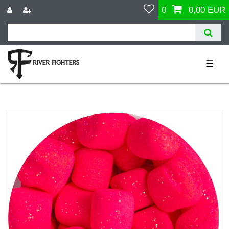
0
0,00 EUR
☰