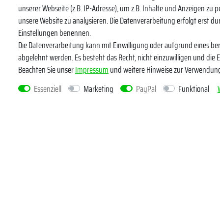
Abonniere uns
unserer Webseite (z.B. IP-Adresse), um z.B. Inhalte und Anzeigen zu p
unsere Website zu analysieren. Die Datenverarbeitung erfolgt erst durc
VORNAME
Einstellungen benennen.
Die Datenverarbeitung kann mit Einwilligung oder aufgrund eines ber
Newsletter
E-MAIL **
abgelehnt werden. Es besteht das Recht, nicht einzuwilligen und die 
Honig
Beachten Sie unser
Impressum
und weitere Hinweise zur Verwendun
Hiermit bestä
Essenziell
Marketing
PayPal
Funktional
widerrufen.*
Kundenservice
Rechtlich
Widerrufsrecht
Datenschutz
Zahlung und Versand
AGB und Ku