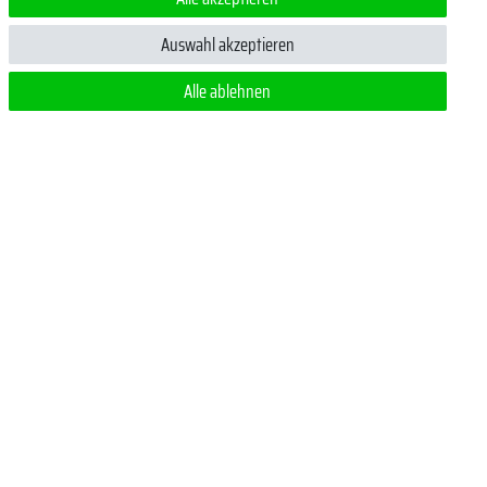
ert.
Auswahl akzeptieren
Alle ablehnen
 jederzeit
m ein Pflichtfeld.
Zahlungsmethoden