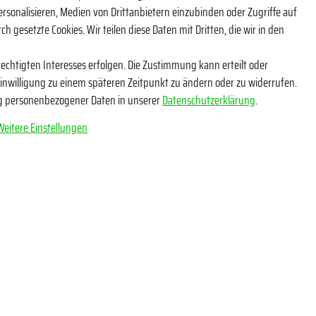
eren Newsletter und bleibe so über unsere Neuheiten und Angebote informi
ersonalisieren, Medien von Drittanbietern einzubinden oder Zugriffe auf
h gesetzte Cookies. Wir teilen diese Daten mit Dritten, die wir in den
NACHNAME
echtigten Interesses erfolgen. Die Zustimmung kann erteilt oder
Einwilligung zu einem späteren Zeitpunkt zu ändern oder zu widerrufen.
g personenbezogener Daten in unserer
Daten­schutz­erklärung
.
tige ich, dass ich die
Daten­schutz­erklärung
gelesen habe. Meine Einwilligung kann ich
Weitere Einstellungen
*
Abonnieren
** Hierbei handelt es sich u
e Angaben
Socials
erklärung
YouTube
ndeninformationen