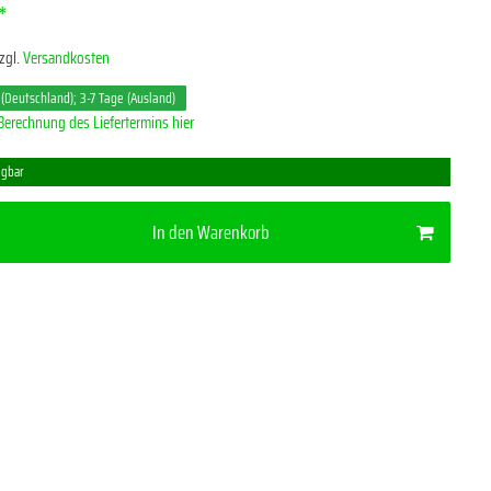
*
zgl.
Versandkosten
 (Deutschland); 3-7 Tage (Ausland)
Berechnung des Liefertermins hier
ügbar
In den Warenkorb