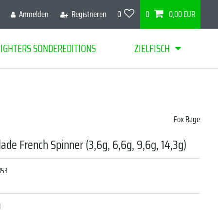
Anmelden
Registrieren
0
0
0,00 EUR
FIGHTERS SONDEREDITIONS
ZIELFISCH
Fox Rage
ade French Spinner (3,6g, 6,6g, 9,6g, 14,3g)
353
1