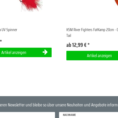
a UV Spinner
KSM River Fighters FatKamp 20cm - 
Tail
 *
ab 12,99 € *
Artikel anzeigen
Artikel anzeigen
eren Newsletter und bleibe so über unsere Neuheiten und Angebote informi
NACHNAME