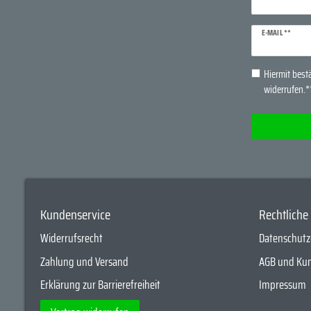
Newsletter
E-MAIL **
Honig
Hiermit bestä
widerrufen.*
Kundenservice
Rechtlich
Widerrufsrecht
Datenschutz
Zahlung und Versand
AGB und Ku
Erklärung zur Barrierefreiheit
Impressum