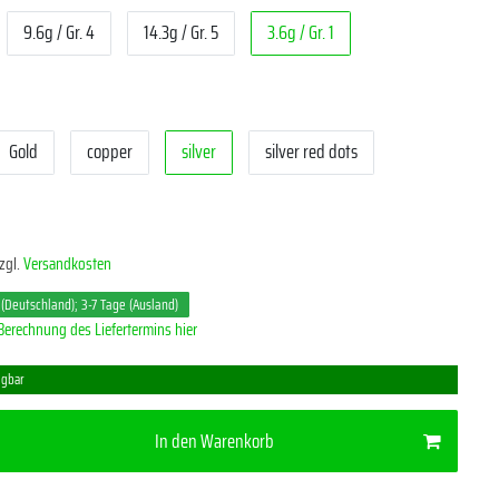
9.6g / Gr. 4
14.3g / Gr. 5
3.6g / Gr. 1
Gold
copper
silver
silver red dots
zgl.
Versandkosten
 (Deutschland); 3-7 Tage (Ausland)
Berechnung des Liefertermins hier
ügbar
In den Warenkorb