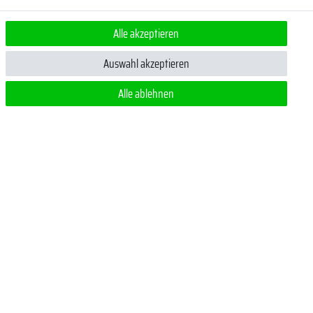
Alle akzeptieren
ert.
Auswahl akzeptieren
Alle ablehnen
 jederzeit
m ein Pflichtfeld.
Zahlungsmethoden