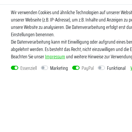
Wir verwenden Cookies und ähnliche Technologien auf unserer Webs
Abonniere uns
unserer Webseite (z.B. IP-Adresse), um z.B. Inhalte und Anzeigen zu p
VORNAME
unsere Website zu analysieren. Die Datenverarbeitung erfolgt erst durc
Einstellungen benennen.
Die Datenverarbeitung kann mit Einwilligung oder aufgrund eines ber
Newsletter
E-MAIL **
abgelehnt werden. Es besteht das Recht, nicht einzuwilligen und die 
Honig
Beachten Sie unser
Impressum
und weitere Hinweise zur Verwendun
Hiermit bestä
widerrufen.*
Essenziell
Marketing
PayPal
Funktional
Kundenservice
Rechtlich
Widerrufsrecht
Datenschutz