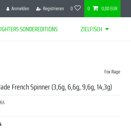
Anmelden
Registrieren
0
0
0,00 EUR
FIGHTERS SONDEREDITIONS
ZIELFISCH
Fox Rage
ade French Spinner (3,6g, 6,6g, 9,6g, 14,3g)
355
4