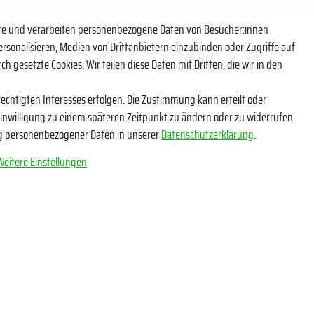
ite und verarbeiten personenbezogene Daten von Besucher:innen
eren Newsletter und bleibe so über unsere Neuheiten und Angebote informi
ersonalisieren, Medien von Drittanbietern einzubinden oder Zugriffe auf
NACHNAME
h gesetzte Cookies. Wir teilen diese Daten mit Dritten, die wir in den
echtigten Interesses erfolgen. Die Zustimmung kann erteilt oder
Einwilligung zu einem späteren Zeitpunkt zu ändern oder zu widerrufen.
g personenbezogener Daten in unserer
Daten­schutz­erklärung
.
tige ich, dass ich die
Daten­schutz­erklärung
gelesen habe. Meine Einwilligung kann ich
*
Weitere Einstellungen
Abonnieren
** Hierbei handelt es sich u
e Angaben
Socials
erklärung