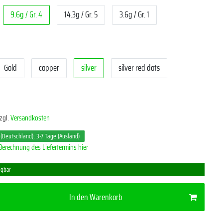
9.6g / Gr. 4
14.3g / Gr. 5
3.6g / Gr. 1
Gold
copper
silver
silver red dots
zgl.
Versandkosten
 (Deutschland); 3-7 Tage (Ausland)
Berechnung des Liefertermins hier
ügbar
In den Warenkorb