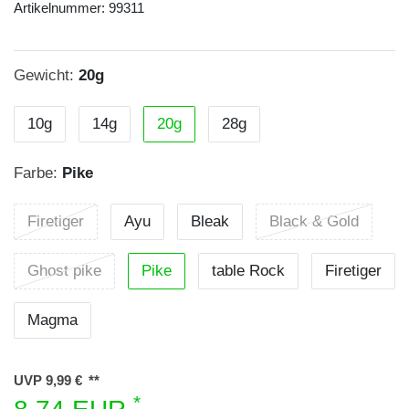
Artikelnummer:
99311
Gewicht:
20g
10g
14g
20g
28g
Farbe:
Pike
Firetiger
Ayu
Bleak
Black & Gold
Ghost pike
Pike
table Rock
Firetiger
Magma
UVP 9,99 €
*