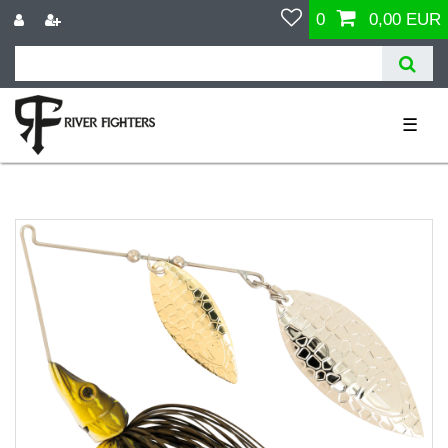
0
0,00 EUR
☰