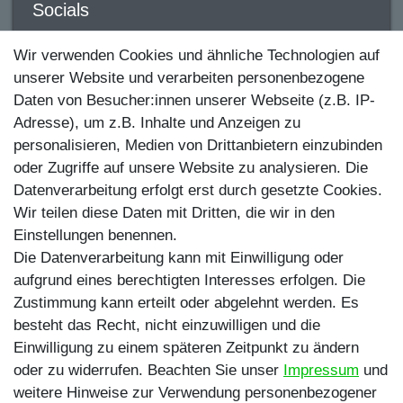
Socials
YouTube
Wir verwenden Cookies und ähnliche Technologien auf
unserer Website und verarbeiten personenbezogene
Facebook
Daten von Besucher:innen unserer Webseite (z.B. IP-
Instagram
Adresse), um z.B. Inhalte und Anzeigen zu
personalisieren, Medien von Drittanbietern einzubinden
TikTok
oder Zugriffe auf unsere Website zu analysieren. Die
Zahlungsmethoden
Datenverarbeitung erfolgt erst durch gesetzte Cookies.
Wir teilen diese Daten mit Dritten, die wir in den
Einstellungen benennen.
Die Datenverarbeitung kann mit Einwilligung oder
aufgrund eines berechtigten Interesses erfolgen. Die
Zustimmung kann erteilt oder abgelehnt werden. Es
besteht das Recht, nicht einzuwilligen und die
Egal ob Barsch, Hecht, Zander und Co. -
Einwilligung zu einem späteren Zeitpunkt zu ändern
Riverfighters ist der Shop für Raubfischangler -
oder zu widerrufen. Beachten Sie unser
Impressum
und
Von Anglern für Angler
weitere Hinweise zur Verwendung personenbezogener