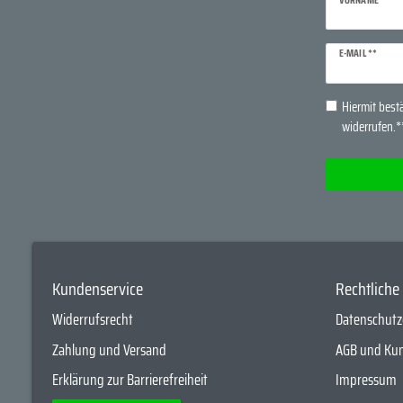
Newsletter
E-MAIL **
Honig
Hiermit bestä
widerrufen.*
Kundenservice
Rechtlich
Widerrufsrecht
Datenschutz
Zahlung und Versand
AGB und Ku
Erklärung zur Barrierefreiheit
Impressum