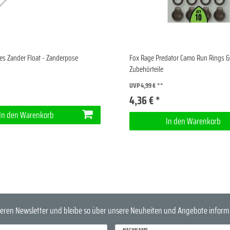
es Zander Float - Zanderpose
Fox Rage Predator Camo Run Rings & 
Zubehörteile
UVP 4,99 €
4,36 € *
In den Warenkorb
In den Warenkorb
eren Newsletter und bleibe so über unsere Neuheiten und Angebote informi
NACHNAME