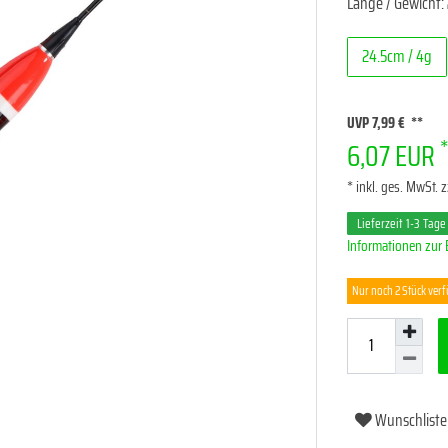
Länge / Gewicht:
24.5cm / 4g
UVP 7,99 €
6,07 EUR
* inkl. ges. MwSt. z
Lieferzeit 1-3 Tage
Informationen zur 
Nur noch 2 Stück ver
Wunschliste