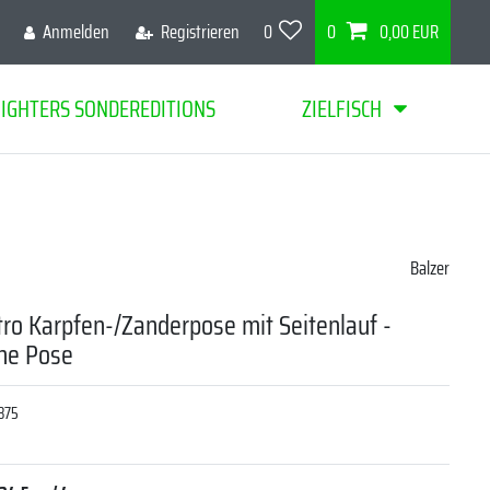
Anmelden
Registrieren
0
0
0,00 EUR
FIGHTERS SONDEREDITIONS
ZIELFISCH
Balzer
tro Karpfen-/Zanderpose mit Seitenlauf -
che Pose
875