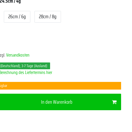
24.5cm / 4g
26cm / 6g
28cm / 8g
*
zgl.
Versandkosten
 (Deutschland); 3-7 Tage (Ausland)
Berechnung des Liefertermins hier
fügbar
In den Warenkorb