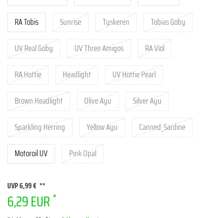
RA Tobis
Sunrise
Tyskeren
Tobias Goby
UV Real Goby
UV Three Amigos
RA Viol
RA Hottie
Headlight
UV Hottie Pearl
Brown Headlight
Olive Ayu
Silver Ayu
Sparkling Herring
Yellow Ayu
Canned_Sardine
Motoroil UV
Pink Opal
UVP 6,99 €
*
6,29 EUR