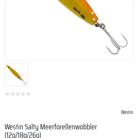
Westin
Westin Salty Meerforellenwobbler
(12g/18g/26g)