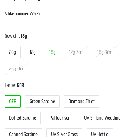
Artikelnummer:
22475
Gewicht:
18g
26g
12g
18g
12g 7cm
18g 9cm
26g 11cm
Farbe:
GFR
GFR
Green Sardine
Diamond Thief
Dotted Sardine
Pattegrisen
UV Sinking Wedding
Canned Sardine
UV Silver Grass
UV Hottie