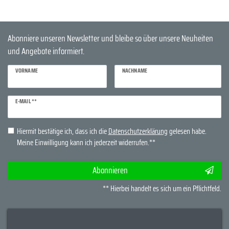
Abonniere unseren Newsletter und bleibe so über unsere Neuheiten
und Angebote informiert.
VORNAME
NACHNAME
Newsletter
E-MAIL **
Honig
Hiermit bestätige ich, dass ich die
Daten­schutz­erklärung
gelesen habe.
Meine Einwilligung kann ich jederzeit widerrufen.**
Abonnieren
** Hierbei handelt es sich um ein Pflichtfeld.