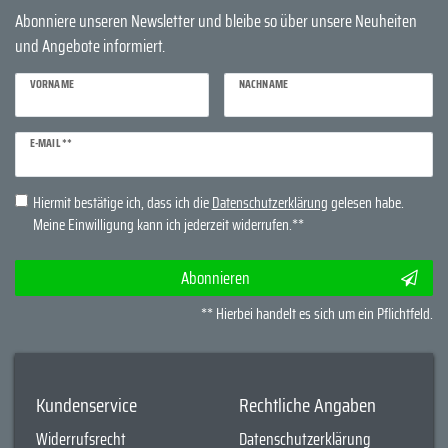
Abonniere unseren Newsletter und bleibe so über unsere Neuheiten
und Angebote informiert.
VORNAME
NACHNAME
Newsletter
E-MAIL **
Honig
Hiermit bestätige ich, dass ich die
Daten­schutz­erklärung
gelesen habe.
Meine Einwilligung kann ich jederzeit widerrufen.**
Abonnieren
** Hierbei handelt es sich um ein Pflichtfeld.
Kundenservice
Rechtliche Angaben
Widerrufsrecht
Datenschutzerklärung