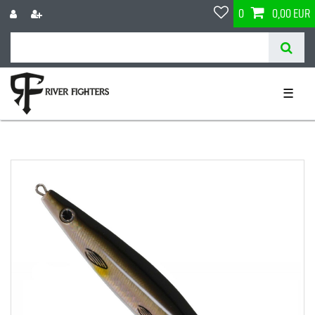
0
0,00 EUR
☰