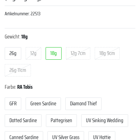
Artikelnummer:
22513
Gewicht:
18g
26g
12g
18g
12g 7cm
18g 9cm
26g 11cm
Farbe:
RA Tobis
GFR
Green Sardine
Diamond Thief
Dotted Sardine
Pattegrisen
UV Sinking Wedding
Canned Sardine
UV Silver Grass
UV Hottie