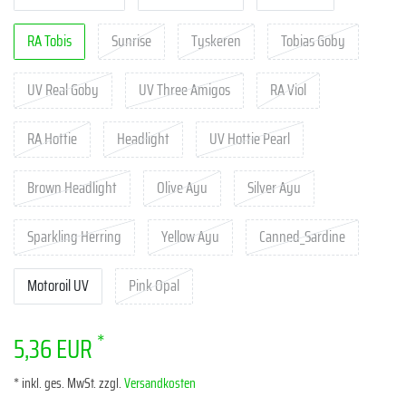
RA Tobis
Sunrise
Tyskeren
Tobias Goby
UV Real Goby
UV Three Amigos
RA Viol
RA Hottie
Headlight
UV Hottie Pearl
Brown Headlight
Olive Ayu
Silver Ayu
Sparkling Herring
Yellow Ayu
Canned_Sardine
Motoroil UV
Pink Opal
*
5,36 EUR
* inkl. ges. MwSt. zzgl.
Versandkosten