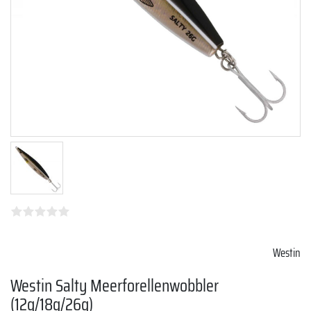
Westin
Westin Salty Meerforellenwobbler
(12g/18g/26g)