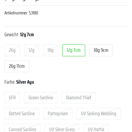
Artikelnummer:
53180
Gewicht:
12g 7cm
26g
12g
18g
12g 7cm
18g 9cm
26g 11cm
Farbe:
Silver Ayu
GFR
Green Sardine
Diamond Thief
Dotted Sardine
Pattegrisen
UV Sinking Wedding
Canned Sardine
UV Silver Grass
UV Hottie