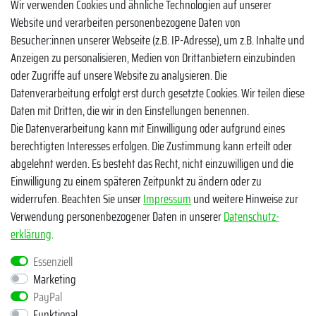
Wir verwenden Cookies und ähnliche Technologien auf unserer
Website und verarbeiten personenbezogene Daten von
Facebook
Besucher:innen unserer Webseite (z.B. IP-Adresse), um z.B. Inhalte und
Instagram
Anzeigen zu personalisieren, Medien von Drittanbietern einzubinden
oder Zugriffe auf unsere Website zu analysieren. Die
TikTok
Datenverarbeitung erfolgt erst durch gesetzte Cookies. Wir teilen diese
Zahlungsmethoden
Daten mit Dritten, die wir in den Einstellungen benennen.
Die Datenverarbeitung kann mit Einwilligung oder aufgrund eines
berechtigten Interesses erfolgen. Die Zustimmung kann erteilt oder
abgelehnt werden. Es besteht das Recht, nicht einzuwilligen und die
Einwilligung zu einem späteren Zeitpunkt zu ändern oder zu
widerrufen. Beachten Sie unser
Impressum
und weitere Hinweise zur
Verwendung personenbezogener Daten in unserer
Daten­schutz­
Egal ob Barsch, Hecht, Zander und Co. - Riverfighters ist der
erklärung
.
Shop für Raubfischangler - Von Anglern für Angler
Essenziell
Marketing
* Alle Preise inklusive MwSt. zzgl. Versandkosten
PayPal
** Bei Variantenartikeln mit unterschiedlichen Preisen pro Variante
Funktional