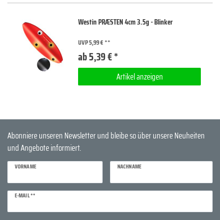
Westin PRÆSTEN 4cm 3.5g - Blinker
UVP 5,99 €
ab 5,39 € *
Artikel anzeigen
Abonniere unseren Newsletter und bleibe so über unsere Neuheiten
und Angebote informiert.
VORNAME
NACHNAME
Newsletter
E-MAIL **
Honig