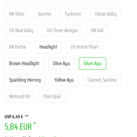
RA Tobis
Sunrise
Tyskeren
Tobias Goby
UV Real Goby
UV Three Amigos
RA Viol
RA Hottie
Headlight
UV Hottie Pearl
Brown Headlight
Olive Ayu
Silver Ayu
Sparkling Herring
Yellow Ayu
Canned_Sardine
Motoroil UV
Pink Opal
UVP 6,49 €
*
5,84 EUR