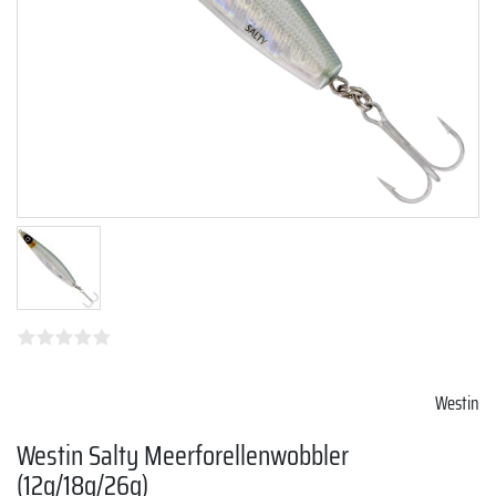
Westin
Westin Salty Meerforellenwobbler
(12g/18g/26g)