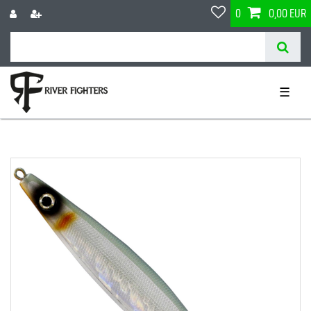
0
0,00 EUR
☰