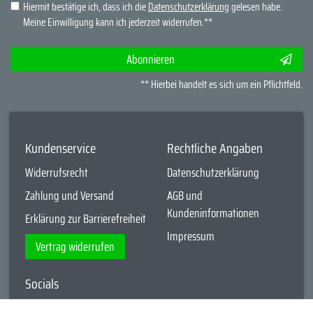
Hiermit bestätige ich, dass ich die
Daten­schutz­erklärung
gelesen habe.
Meine Einwilligung kann ich jederzeit widerrufen.**
Abonnieren
** Hierbei handelt es sich um ein Pflichtfeld.
Kundenservice
Rechtliche Angaben
Widerrufsrecht
Datenschutzerklärung
Zahlung und Versand
AGB und
Kundeninformationen
Erklärung zur Barrierefreiheit
Impressum
Vertrag widerrufen
Socials
YouTube