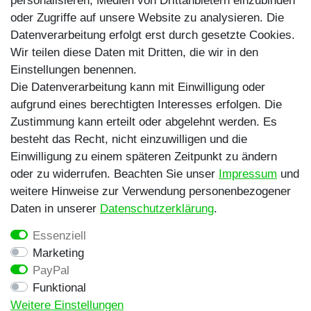
personalisieren, Medien von Drittanbietern einzubinden
TikTok
oder Zugriffe auf unsere Website zu analysieren. Die
Zahlungsmethoden
Datenverarbeitung erfolgt erst durch gesetzte Cookies.
Wir teilen diese Daten mit Dritten, die wir in den
Einstellungen benennen.
Die Datenverarbeitung kann mit Einwilligung oder
aufgrund eines berechtigten Interesses erfolgen. Die
Zustimmung kann erteilt oder abgelehnt werden. Es
besteht das Recht, nicht einzuwilligen und die
Egal ob Barsch, Hecht, Zander und Co. -
Einwilligung zu einem späteren Zeitpunkt zu ändern
Riverfighters ist der Shop für Raubfischangler -
oder zu widerrufen. Beachten Sie unser
Impressum
und
Von Anglern für Angler
weitere Hinweise zur Verwendung personenbezogener
Daten in unserer
Daten­schutz­erklärung
.
* Alle Preise inklusive MwSt. zzgl. Versandkosten
Essenziell
** Bei Variantenartikeln mit unterschiedlichen Preisen
Marketing
pro Variante bezieht sich die angegebene UVP auf die
PayPal
Variante mit dem niedrigsten Preis. Die UVP zu den
Funktional
weiteren Varianten wird bei Klick auf die jeweilige
Weitere Einstellungen
Variante angezeigt.