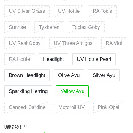
UV Silver Grass
UV Hottie
RA Tobis
Sunrise
Tyskeren
Tobias Goby
UV Real Goby
UV Three Amigos
RA Viol
RA Hottie
Headlight
UV Hottie Pearl
Brown Headlight
Olive Ayu
Silver Ayu
Sparkling Herring
Yellow Ayu
Canned_Sardine
Motoroil UV
Pink Opal
UVP 7,49 €