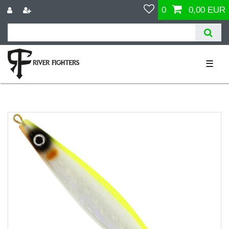
0
0,00 EUR
☰