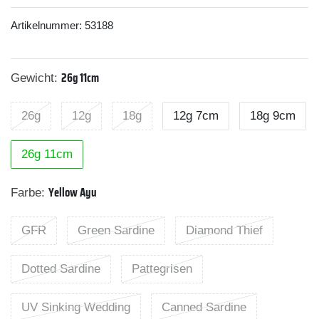
Artikelnummer:
53188
26g 11cm
Gewicht:
26g
12g
18g
12g 7cm
18g 9cm
26g 11cm
Yellow Ayu
Farbe:
GFR
Green Sardine
Diamond Thief
Dotted Sardine
Pattegrisen
UV Sinking Wedding
Canned Sardine