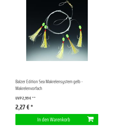
Balzer Edition Sea Makrelensystem gelb -
Makrelenvorfach
UVP 2,99 €
2,27 € *
In den Warenkorb