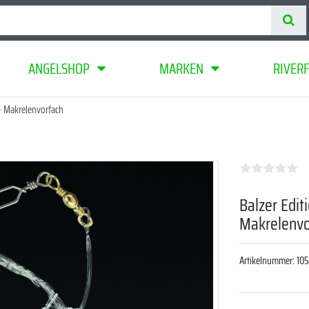
ANGELSHOP
MARKEN
RIVER
- Makrelenvorfach
Balzer Edi
Makrelenvo
Artikelnummer:
10