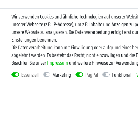
Wir verwenden Cookies und ähnliche Technologien auf unserer Webs
unserer Webseite (z.B. IP-Adresse), um z.B. Inhalte und Anzeigen zu p
Abonniere uns
unsere Website zu analysieren. Die Datenverarbeitung erfolgt erst durc
VORNAME
Einstellungen benennen.
Die Datenverarbeitung kann mit Einwilligung oder aufgrund eines ber
abgelehnt werden. Es besteht das Recht, nicht einzuwilligen und die 
Newsletter
E-MAIL **
Beachten Sie unser
Impressum
und weitere Hinweise zur Verwendun
Honig
Essenziell
Marketing
PayPal
Funktional
Hiermit bestä
widerrufen.*
Kundenservice
Rechtlich