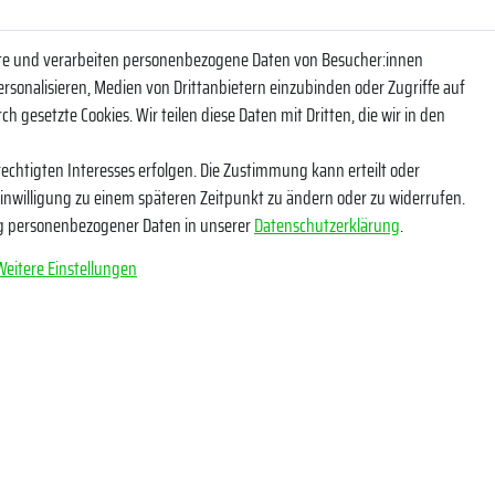
ite und verarbeiten personenbezogene Daten von Besucher:innen
ersonalisieren, Medien von Drittanbietern einzubinden oder Zugriffe auf
eren Newsletter und bleibe so über unsere Neuheiten und Angebote informi
h gesetzte Cookies. Wir teilen diese Daten mit Dritten, die wir in den
NACHNAME
echtigten Interesses erfolgen. Die Zustimmung kann erteilt oder
Einwilligung zu einem späteren Zeitpunkt zu ändern oder zu widerrufen.
g personenbezogener Daten in unserer
Daten­schutz­erklärung
.
Weitere Einstellungen
tige ich, dass ich die
Daten­schutz­erklärung
gelesen habe. Meine Einwilligung kann ich
*
Abonnieren
** Hierbei handelt es sich u
e Angaben
Socials