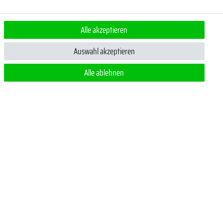
Alle akzeptieren
ert.
Auswahl akzeptieren
Alle ablehnen
 jederzeit
m ein Pflichtfeld.
Zahlungsmethoden