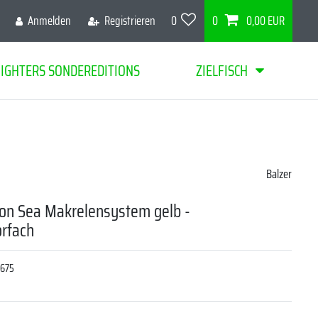
Anmelden
Registrieren
0
0
0,00 EUR
FIGHTERS SONDEREDITIONS
ZIELFISCH
Balzer
tion Sea Makrelensystem gelb -
rfach
5675