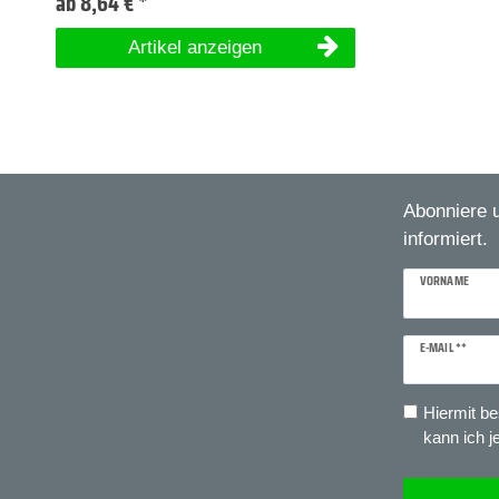
ab 8,64 € *
Artikel anzeigen
Abonniere 
informiert.
VORNAME
E-MAIL **
Newsletter
Honig
Hiermit be
kann ich j