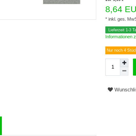
8,64 E
* inkl. ges. MwS
Lieferzeit 1-3 
Informationen z
Nur noch 4 Stüc
Wunschli