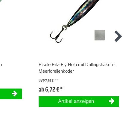
m
Eisele Eitz-Fly Holo mit Drillingshaken -
Meerforellenköder
UVP 7,99 €
ab 6,72 € *
Artikel anzeigen