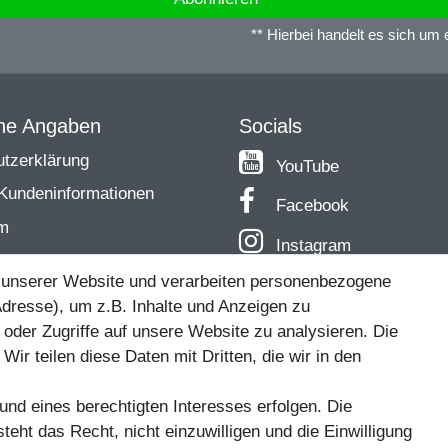
** Hierbei handelt es sich um ei
che Angaben
Socials
tzerklärung
YouTube
Kundeninformationen
Facebook
m
Instagram
TikTok
 unserer Website und verarbeiten personenbezogene
dresse), um z.B. Inhalte und Anzeigen zu
nder und Co. - Riverfighters ist der Shop für Raubfischangle
 oder Zugriffe auf unsere Website zu analysieren. Die
Wir teilen diese Daten mit Dritten, die wir in den
* Alle Preise inklusive MwSt. zzgl. Versandkosten
und eines berechtigten Interesses erfolgen. Die
ro Variante bezieht sich die angegebene UVP auf die Variante mit dem 
eht das Recht, nicht einzuwilligen und die Einwilligung
bei Klick auf die jeweilige Variante angezeigt.