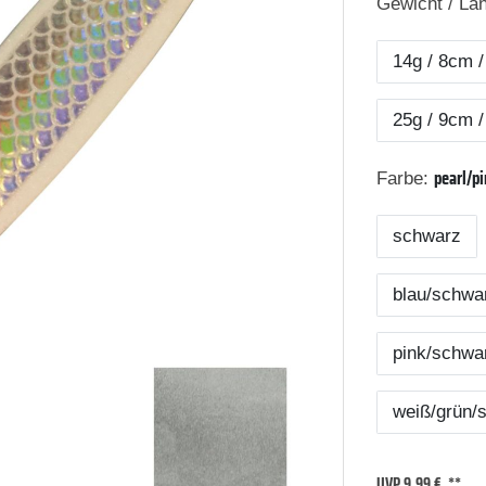
Gewicht / Lä
14g / 8cm /
25g / 9cm /
pearl/p
Farbe:
schwarz
blau/schwa
pink/schwa
weiß/grün/
UVP 9,99 €