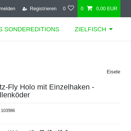
melden
Registrieren
0
0
0,00 EUR
S SONDEREDITIONS
ZIELFISCH
Eisele
tz-Fly Holo mit Einzelhaken -
llenköder
:
103986