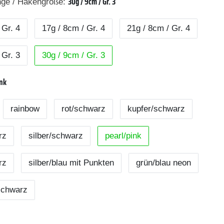
30g / 9cm / Gr. 3
nge / Hakengröße:
 Gr. 4
17g / 8cm / Gr. 4
21g / 8cm / Gr. 4
 Gr. 3
30g / 9cm / Gr. 3
ink
rainbow
rot/schwarz
kupfer/schwarz
rz
silber/schwarz
pearl/pink
rz
silber/blau mit Punkten
grün/blau neon
schwarz