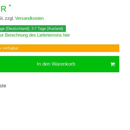
*
UR
t. zzgl.
Versandkosten
Tage (Deutschland); 3-7 Tage (Ausland)
ur Berechnung des Liefertermins hier
k verfügbar
In den Warenkorb
ste