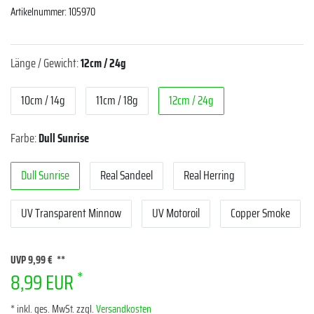
Artikelnummer:
105970
Länge / Gewicht:
12cm / 24g
10cm / 14g
11cm / 18g
12cm / 24g
Farbe:
Dull Sunrise
Dull Sunrise
Real Sandeel
Real Herring
UV Transparent Minnow
UV Motoroil
Copper Smoke
UVP 9,99 €
*
8,99 EUR
* inkl. ges. MwSt. zzgl.
Versandkosten