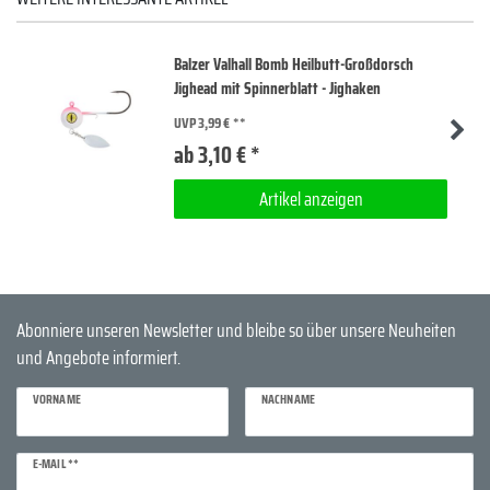
Balzer Valhall Bomb Heilbutt-Großdorsch
Jighead mit Spinnerblatt - Jighaken
UVP 3,99 €
ab 3,10 € *
Artikel anzeigen
Abonniere unseren Newsletter und bleibe so über unsere Neuheiten
und Angebote informiert.
VORNAME
NACHNAME
Newsletter
E-MAIL **