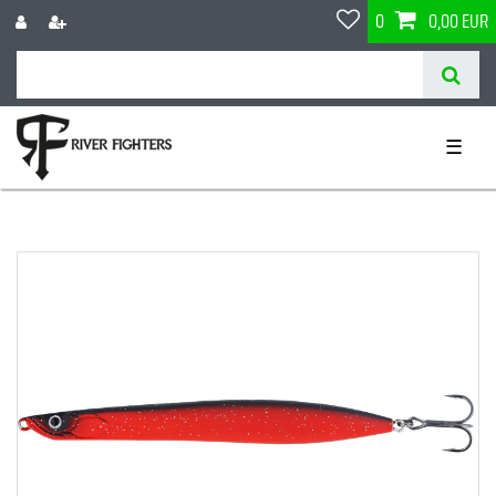
0
0,00 EUR
☰