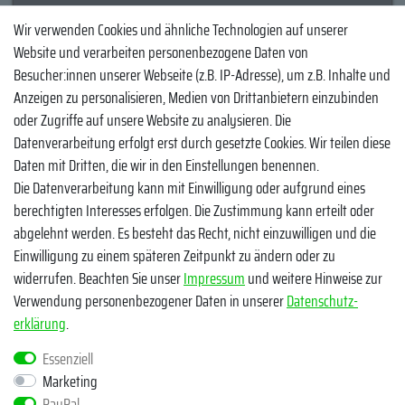
YouTube
Wir verwenden Cookies und ähnliche Technologien auf unserer
Website und verarbeiten personenbezogene Daten von
Facebook
Besucher:innen unserer Webseite (z.B. IP-Adresse), um z.B. Inhalte und
Instagram
Anzeigen zu personalisieren, Medien von Drittanbietern einzubinden
oder Zugriffe auf unsere Website zu analysieren. Die
TikTok
Datenverarbeitung erfolgt erst durch gesetzte Cookies. Wir teilen diese
Zahlungsmethoden
Daten mit Dritten, die wir in den Einstellungen benennen.
Die Datenverarbeitung kann mit Einwilligung oder aufgrund eines
berechtigten Interesses erfolgen. Die Zustimmung kann erteilt oder
abgelehnt werden. Es besteht das Recht, nicht einzuwilligen und die
Einwilligung zu einem späteren Zeitpunkt zu ändern oder zu
widerrufen. Beachten Sie unser
Impressum
und weitere Hinweise zur
Verwendung personenbezogener Daten in unserer
Daten­schutz­
Egal ob Barsch, Hecht, Zander und Co. - Riverfighters ist der
erklärung
.
Shop für Raubfischangler - Von Anglern für Angler
Essenziell
Marketing
* Alle Preise inklusive MwSt. zzgl. Versandkosten
PayPal