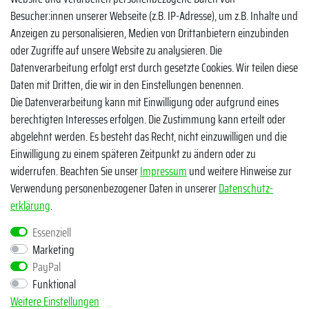
Facebook
Besucher:innen unserer Webseite (z.B. IP-Adresse), um z.B. Inhalte und
Instagram
Anzeigen zu personalisieren, Medien von Drittanbietern einzubinden
oder Zugriffe auf unsere Website zu analysieren. Die
TikTok
Datenverarbeitung erfolgt erst durch gesetzte Cookies. Wir teilen diese
Zahlungsmethoden
Daten mit Dritten, die wir in den Einstellungen benennen.
Die Datenverarbeitung kann mit Einwilligung oder aufgrund eines
berechtigten Interesses erfolgen. Die Zustimmung kann erteilt oder
abgelehnt werden. Es besteht das Recht, nicht einzuwilligen und die
Einwilligung zu einem späteren Zeitpunkt zu ändern oder zu
widerrufen. Beachten Sie unser
Impressum
und weitere Hinweise zur
Verwendung personenbezogener Daten in unserer
Daten­schutz­
Egal ob Barsch, Hecht, Zander und Co. - Riverfighters ist der
erklärung
.
Shop für Raubfischangler - Von Anglern für Angler
Essenziell
Marketing
* Alle Preise inklusive MwSt. zzgl. Versandkosten
PayPal
** Bei Variantenartikeln mit unterschiedlichen Preisen pro Variante
Funktional
bezieht sich die angegebene UVP auf die Variante mit dem
Weitere Einstellungen
niedrigsten Preis. Die UVP zu den weiteren Varianten wird bei Klick