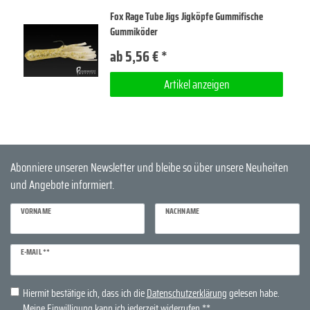
Fox Rage Tube Jigs Jigköpfe Gummifische
Gummiköder
ab 5,56 € *
Artikel anzeigen
Abonniere unseren Newsletter und bleibe so über unsere Neuheiten
und Angebote informiert.
VORNAME
NACHNAME
Newsletter
E-MAIL **
Honig
Hiermit bestätige ich, dass ich die
Daten­schutz­erklärung
gelesen habe.
Meine Einwilligung kann ich jederzeit widerrufen.**