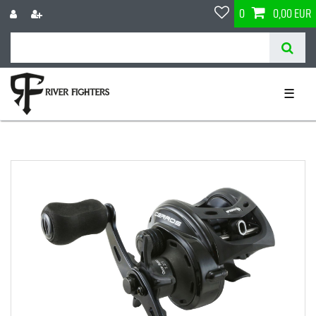
0
0,00 EUR
☰