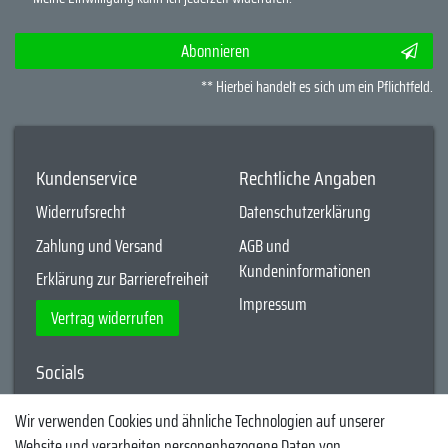
Abonnieren
** Hierbei handelt es sich um ein Pflichtfeld.
Kundenservice
Rechtliche Angaben
Widerrufsrecht
Datenschutzerklärung
Zahlung und Versand
AGB und
Kundeninformationen
Erklärung zur Barrierefreiheit
Impressum
Vertrag widerrufen
Socials
YouTube
Wir verwenden Cookies und ähnliche Technologien auf unserer
Website und verarbeiten personenbezogene Daten von