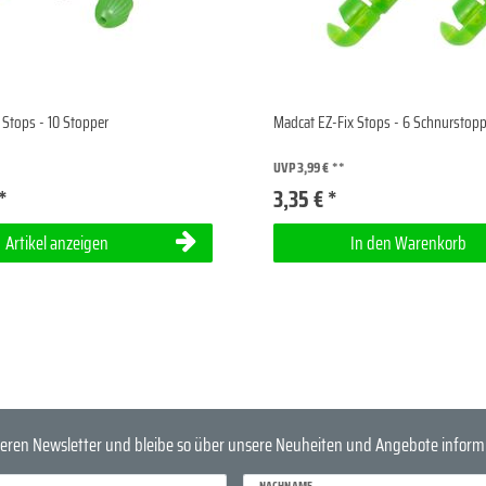
Stops - 10 Stopper
Madcat EZ-Fix Stops - 6 Schnurstopp
UVP 3,99 €
*
3,35 € *
Artikel anzeigen
In den Warenkorb
eren Newsletter und bleibe so über unsere Neuheiten und Angebote informi
NACHNAME