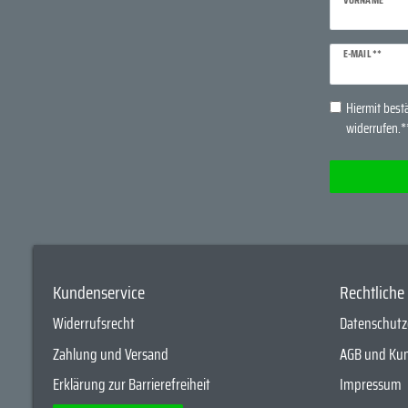
Newsletter
E-MAIL **
Honig
Hiermit bestä
widerrufen.*
Kundenservice
Rechtlich
Widerrufsrecht
Datenschutz
Zahlung und Versand
AGB und Ku
Erklärung zur Barrierefreiheit
Impressum