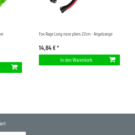
er
Fox Rage Long nose pliers 22cm - Angelzange
14,84 € *
In den Warenkorb
ert.