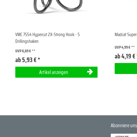
VMC 7554 Hypercut 2X-Strong Hook - 5
Madcat Super 
Drillingshaken
UVP 4,99 €
UVP 6,69 €
ab 4,19 € 
ab 5,93 € *
Artikel anzeigen
Abonniere uns
VORNAME