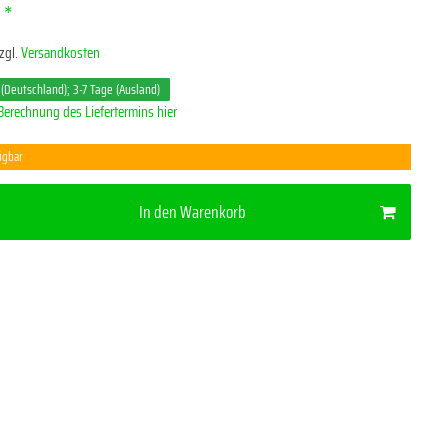
*
R
zgl.
Versandkosten
 (Deutschland); 3-7 Tage (Ausland)
Berechnung des Liefertermins hier
ügbar
In den Warenkorb