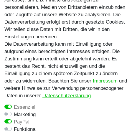
personalisieren, Medien von Drittanbietern einzubinden
TikTok
oder Zugriffe auf unsere Website zu analysieren. Die
Zahlungsmethoden
Datenverarbeitung erfolgt erst durch gesetzte Cookies.
Wir teilen diese Daten mit Dritten, die wir in den
Einstellungen benennen.
Die Datenverarbeitung kann mit Einwilligung oder
aufgrund eines berechtigten Interesses erfolgen. Die
Zustimmung kann erteilt oder abgelehnt werden. Es
besteht das Recht, nicht einzuwilligen und die
Egal ob Barsch, Hecht, Zander und Co. -
Einwilligung zu einem späteren Zeitpunkt zu ändern
Riverfighters ist der Shop für Raubfischangler -
oder zu widerrufen. Beachten Sie unser
Impressum
und
Von Anglern für Angler
weitere Hinweise zur Verwendung personenbezogener
Daten in unserer
Daten­schutz­erklärung
.
* Alle Preise inklusive MwSt. zzgl. Versandkosten
Essenziell
** Bei Variantenartikeln mit unterschiedlichen Preisen
Marketing
pro Variante bezieht sich die angegebene UVP auf die
PayPal
Variante mit dem niedrigsten Preis. Die UVP zu den
Funktional
weiteren Varianten wird bei Klick auf die jeweilige