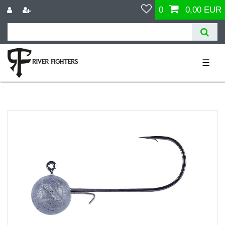
0
0,00 EUR
☰