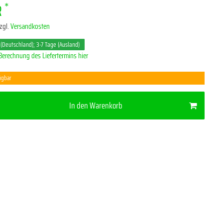
*
R
zgl.
Versandkosten
 (Deutschland); 3-7 Tage (Ausland)
Berechnung des Liefertermins hier
ügbar
In den Warenkorb