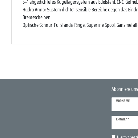
5+1 abgedichtetes Kugellagersystem aus Edelstahl, CNC-Getrie
Hydro Armor System dichtet sensible Bereiche gegen das Eindr
Bremsscheiben
Optische Schnur-Füllstands-Ringe, Superline Spool, Ganzmetall
Abonniere uns
VORNAME
Newsletter
E-MAIL **
Honig
Hiermit bestä