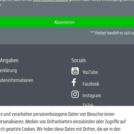
*
Abonnieren
** Hierbei handelt es sich u
e Angaben
Socials
erklärung
YouTube
ndeninformationen
Facebook
Instagram
TikTok
ite und verarbeiten personenbezogene Daten von Besucher:innen
echt, Zander und Co. - Riverfighters ist der Shop für Raubfischangler - Von 
ersonalisieren, Medien von Drittanbietern einzubinden oder Zugriffe auf
h gesetzte Cookies. Wir teilen diese Daten mit Dritten, die wir in den