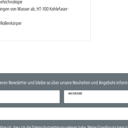
betechnologie
ingen von Wasser ab, HT-100 Kohlefaser-
-Rollenkörper
eren Newsletter und bleibe so über unsere Neuheiten und Angebote informi
NACHNAME
tige ich, dass ich die
Daten­schutz­erklärung
gelesen habe. Meine Einwilligung kann ich