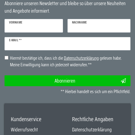
Abonniere unseren Newsletter und bleibe so über unsere Neuheiten
und Angebote informiert.
VORNAME
NACHNAME
Newsletter
E-MAIL **
Honig
Hiermit bestätige ich, dass ich die
Daten­schutz­erklärung
gelesen habe.
Meine Einwilligung kann ich jederzeit widerrufen.**
Abonnieren
** Hierbei handelt es sich um ein Pflichtfeld.
Kundenservice
Rechtliche Angaben
Widerrufsrecht
Datenschutzerklärung