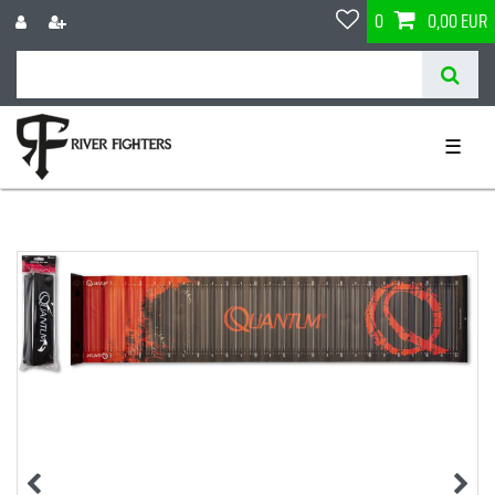
0
0,00 EUR
☰