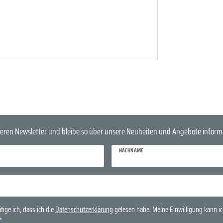
eren Newsletter und bleibe so über unsere Neuheiten und Angebote informi
NACHNAME
tige ich, dass ich die
Daten­schutz­erklärung
gelesen habe. Meine Einwilligung kann ich
*