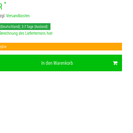
*
UR
zgl.
Versandkosten
 (Deutschland); 3-7 Tage (Ausland)
Berechnung des Liefertermins hier
ügbar
In den Warenkorb