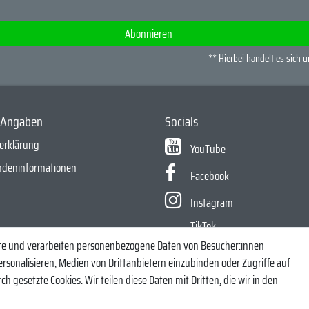
Abonnieren
** Hierbei handelt es sich u
e Angaben
Socials
erklärung
YouTube
ndeninformationen
Facebook
Instagram
TikTok
ite und verarbeiten personenbezogene Daten von Besucher:innen
echt, Zander und Co. - Riverfighters ist der Shop für Raubfischangler - Von 
ersonalisieren, Medien von Drittanbietern einzubinden oder Zugriffe auf
h gesetzte Cookies. Wir teilen diese Daten mit Dritten, die wir in den
* Alle Preise inklusive MwSt. zzgl. Versandkosten