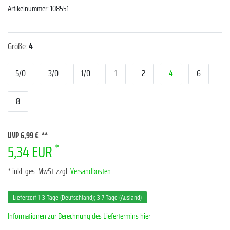
Artikelnummer:
108551
Größe:
4
5/0
3/0
1/0
1
2
4
6
8
UVP 6,99 €
*
5,34 EUR
* inkl. ges. MwSt. zzgl.
Versandkosten
Lieferzeit 1-3 Tage (Deutschland); 3-7 Tage (Ausland)
Informationen zur Berechnung des Liefertermins hier