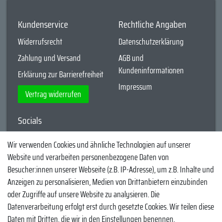
Kundenservice
Rechtliche Angaben
Widerrufsrecht
Datenschutzerklärung
Zahlung und Versand
AGB und
Kundeninformationen
Erklärung zur Barrierefreiheit
Impressum
Vertrag widerrufen
Socials
YouTube
Wir verwenden Cookies und ähnliche Technologien auf unserer
Website und verarbeiten personenbezogene Daten von
Facebook
Besucher:innen unserer Webseite (z.B. IP-Adresse), um z.B. Inhalte und
Instagram
Anzeigen zu personalisieren, Medien von Drittanbietern einzubinden
oder Zugriffe auf unsere Website zu analysieren. Die
TikTok
Datenverarbeitung erfolgt erst durch gesetzte Cookies. Wir teilen diese
Zahlungsmethoden
Daten mit Dritten, die wir in den Einstellungen benennen.