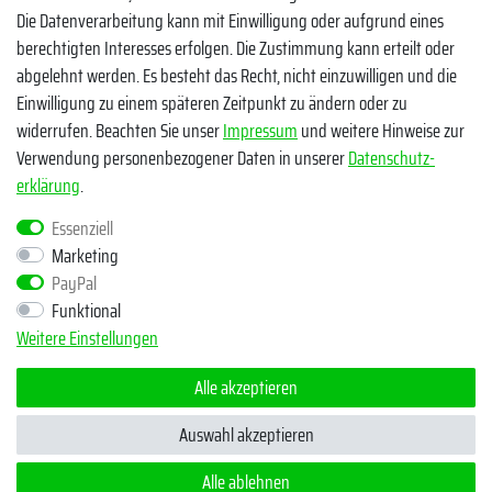
Die Datenverarbeitung kann mit Einwilligung oder aufgrund eines
berechtigten Interesses erfolgen. Die Zustimmung kann erteilt oder
abgelehnt werden. Es besteht das Recht, nicht einzuwilligen und die
Einwilligung zu einem späteren Zeitpunkt zu ändern oder zu
widerrufen. Beachten Sie unser
Impressum
und weitere Hinweise zur
Verwendung personenbezogener Daten in unserer
Daten­schutz­
Egal ob Barsch, Hecht, Zander und Co. - Riverfighters ist der
erklärung
.
Shop für Raubfischangler - Von Anglern für Angler
Essenziell
Marketing
* Alle Preise inklusive MwSt. zzgl. Versandkosten
PayPal
** Bei Variantenartikeln mit unterschiedlichen Preisen pro Variante
Funktional
bezieht sich die angegebene UVP auf die Variante mit dem
Weitere Einstellungen
niedrigsten Preis. Die UVP zu den weiteren Varianten wird bei Klick
auf die jeweilige Variante angezeigt.
Alle akzeptieren
© Copyright 2026 | Alle Rechte vorbehalten - Riverfighters UG
Auswahl akzeptieren
Alle ablehnen