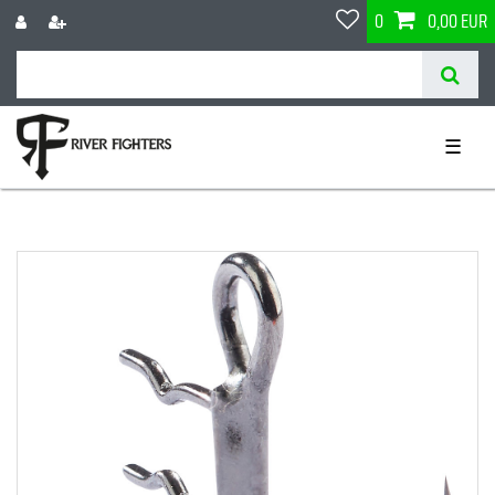
0
0,00 EUR
☰