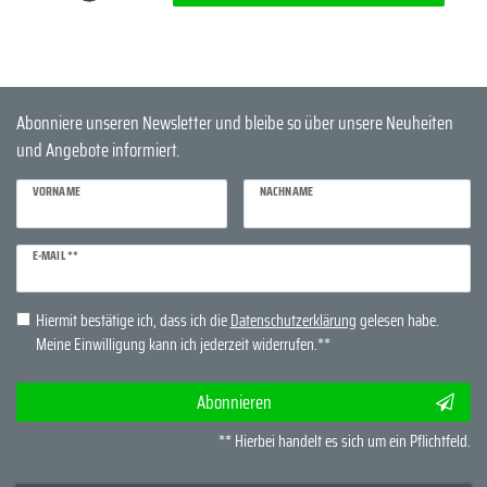
Abonniere unseren Newsletter und bleibe so über unsere Neuheiten
und Angebote informiert.
VORNAME
NACHNAME
Newsletter
E-MAIL **
Honig
Hiermit bestätige ich, dass ich die
Daten­schutz­erklärung
gelesen habe.
Meine Einwilligung kann ich jederzeit widerrufen.**
Abonnieren
** Hierbei handelt es sich um ein Pflichtfeld.