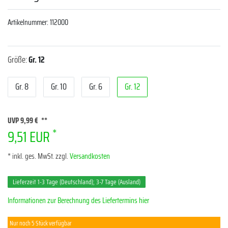
Artikelnummer:
112000
Größe:
Gr. 12
Gr. 8
Gr. 10
Gr. 6
Gr. 12
UVP 9,99 €
*
9,51 EUR
* inkl. ges. MwSt. zzgl.
Versandkosten
Lieferzeit 1-3 Tage (Deutschland); 3-7 Tage (Ausland)
Informationen zur Berechnung des Liefertermins hier
Nur noch 5 Stück verfügbar