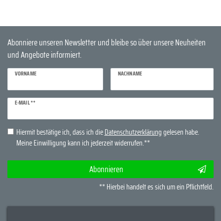
Abonniere unseren Newsletter und bleibe so über unsere Neuheiten
und Angebote informiert.
VORNAME
NACHNAME
Newsletter
E-MAIL **
Honig
Hiermit bestätige ich, dass ich die
Daten­schutz­erklärung
gelesen habe.
Meine Einwilligung kann ich jederzeit widerrufen.**
Abonnieren
** Hierbei handelt es sich um ein Pflichtfeld.