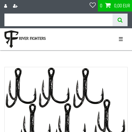
0
0,00 EUR
☰