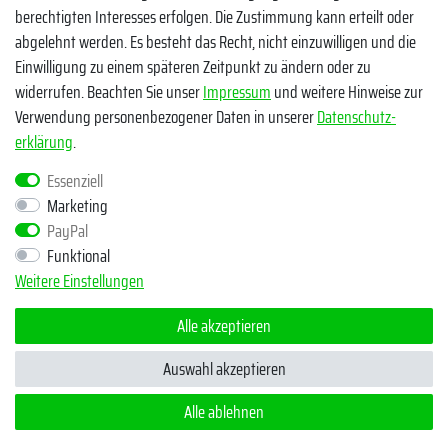
berechtigten Interesses erfolgen. Die Zustimmung kann erteilt oder
abgelehnt werden. Es besteht das Recht, nicht einzuwilligen und die
Einwilligung zu einem späteren Zeitpunkt zu ändern oder zu
widerrufen. Beachten Sie unser
Impressum
und weitere Hinweise zur
Verwendung personenbezogener Daten in unserer
Daten­schutz­
Egal ob Barsch, Hecht, Zander und Co. - Riverfighters ist der
erklärung
.
Shop für Raubfischangler - Von Anglern für Angler
Essenziell
Marketing
* Alle Preise inklusive MwSt. zzgl. Versandkosten
PayPal
** Bei Variantenartikeln mit unterschiedlichen Preisen pro Variante
Funktional
bezieht sich die angegebene UVP auf die Variante mit dem
Weitere Einstellungen
niedrigsten Preis. Die UVP zu den weiteren Varianten wird bei Klick
auf die jeweilige Variante angezeigt.
Alle akzeptieren
© Copyright 2026 | Alle Rechte vorbehalten - Riverfighters UG
Auswahl akzeptieren
Alle ablehnen