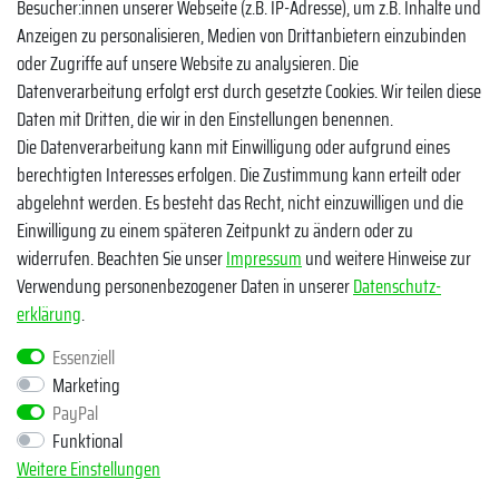
Besucher:innen unserer Webseite (z.B. IP-Adresse), um z.B. Inhalte und
Instagram
Anzeigen zu personalisieren, Medien von Drittanbietern einzubinden
oder Zugriffe auf unsere Website zu analysieren. Die
TikTok
Datenverarbeitung erfolgt erst durch gesetzte Cookies. Wir teilen diese
Zahlungsmethoden
Daten mit Dritten, die wir in den Einstellungen benennen.
Die Datenverarbeitung kann mit Einwilligung oder aufgrund eines
berechtigten Interesses erfolgen. Die Zustimmung kann erteilt oder
abgelehnt werden. Es besteht das Recht, nicht einzuwilligen und die
Einwilligung zu einem späteren Zeitpunkt zu ändern oder zu
widerrufen. Beachten Sie unser
Impressum
und weitere Hinweise zur
Verwendung personenbezogener Daten in unserer
Daten­schutz­
Egal ob Barsch, Hecht, Zander und Co. - Riverfighters ist der
erklärung
.
Shop für Raubfischangler - Von Anglern für Angler
Essenziell
Marketing
* Alle Preise inklusive MwSt. zzgl. Versandkosten
PayPal
** Bei Variantenartikeln mit unterschiedlichen Preisen pro Variante
Funktional
bezieht sich die angegebene UVP auf die Variante mit dem
Weitere Einstellungen
niedrigsten Preis. Die UVP zu den weiteren Varianten wird bei Klick