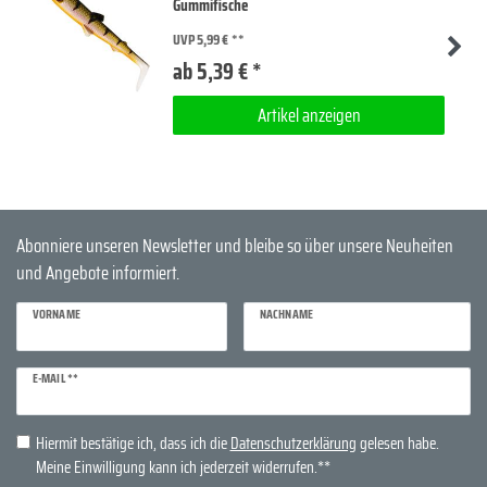
Gummifische
UVP 5,99 €
ab 5,39 € *
Artikel anzeigen
Abonniere unseren Newsletter und bleibe so über unsere Neuheiten
und Angebote informiert.
VORNAME
NACHNAME
Newsletter
E-MAIL **
Honig
Hiermit bestätige ich, dass ich die
Daten­schutz­erklärung
gelesen habe.
Meine Einwilligung kann ich jederzeit widerrufen.**