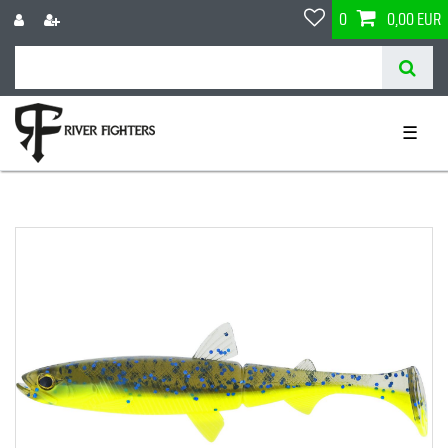
0
0,00 EUR
☰