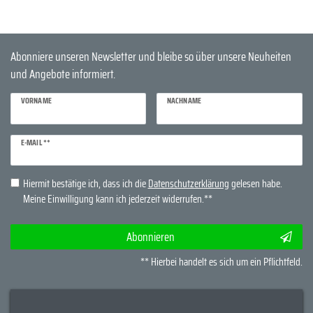
Abonniere unseren Newsletter und bleibe so über unsere Neuheiten
und Angebote informiert.
VORNAME
NACHNAME
Newsletter
E-MAIL **
Honig
Hiermit bestätige ich, dass ich die
Daten­schutz­erklärung
gelesen habe.
Meine Einwilligung kann ich jederzeit widerrufen.**
Abonnieren
** Hierbei handelt es sich um ein Pflichtfeld.