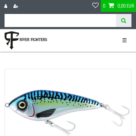
0
0,00 EUR
☰