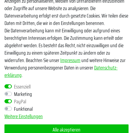
Anzeigen zu personalisieren, Medien von Drittanbietern einzubinden
oder Zugriffe auf unsere Website zu analysieren. Die
TikTok
Datenverarbeitung erfolgt erst durch gesetzte Cookies. Wir teilen diese
Zahlungsmethoden
Daten mit Dritten, die wir in den Einstellungen benennen.
Die Datenverarbeitung kann mit Einwilligung oder aufgrund eines
berechtigten Interesses erfolgen. Die Zustimmung kann erteilt oder
abgelehnt werden. Es besteht das Recht, nicht einzuwilligen und die
Einwilligung zu einem späteren Zeitpunkt zu ändern oder zu
widerrufen. Beachten Sie unser
Impressum
und weitere Hinweise zur
Verwendung personenbezogener Daten in unserer
Daten­schutz­
Egal ob Barsch, Hecht, Zander und Co. - Riverfighters ist der
erklärung
.
Shop für Raubfischangler - Von Anglern für Angler
Essenziell
Marketing
* Alle Preise inklusive MwSt. zzgl. Versandkosten
PayPal
** Bei Variantenartikeln mit unterschiedlichen Preisen pro Variante
Funktional
bezieht sich die angegebene UVP auf die Variante mit dem
Weitere Einstellungen
niedrigsten Preis. Die UVP zu den weiteren Varianten wird bei Klick
auf die jeweilige Variante angezeigt.
Alle akzeptieren
© Copyright 2026 | Alle Rechte vorbehalten - Riverfighters UG