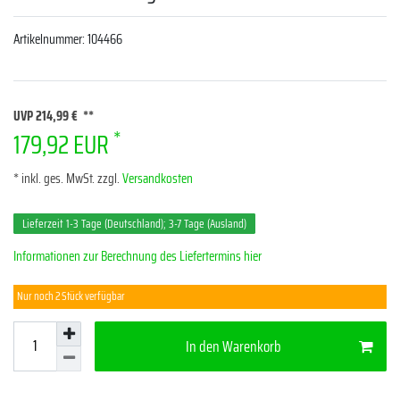
Artikelnummer:
104466
UVP 214,99 €
*
179,92 EUR
* inkl. ges. MwSt. zzgl.
Versandkosten
Lieferzeit 1-3 Tage (Deutschland); 3-7 Tage (Ausland)
Informationen zur Berechnung des Liefertermins hier
Nur noch 2 Stück verfügbar
In den Warenkorb