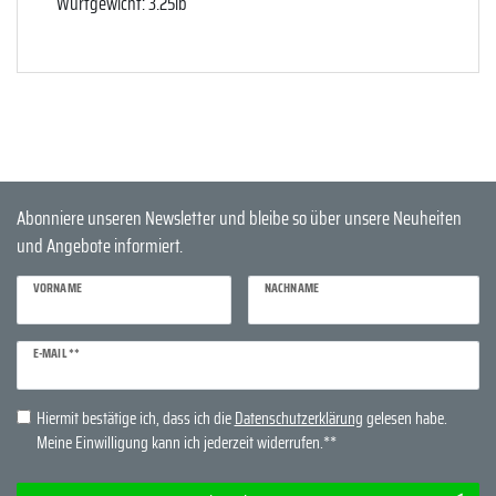
Wurfgewicht: 3.25lb
Abonniere unseren Newsletter und bleibe so über unsere Neuheiten
und Angebote informiert.
VORNAME
NACHNAME
Newsletter
E-MAIL **
Honig
Hiermit bestätige ich, dass ich die
Daten­schutz­erklärung
gelesen habe.
Meine Einwilligung kann ich jederzeit widerrufen.**