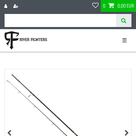
0
0,00 EUR
☰