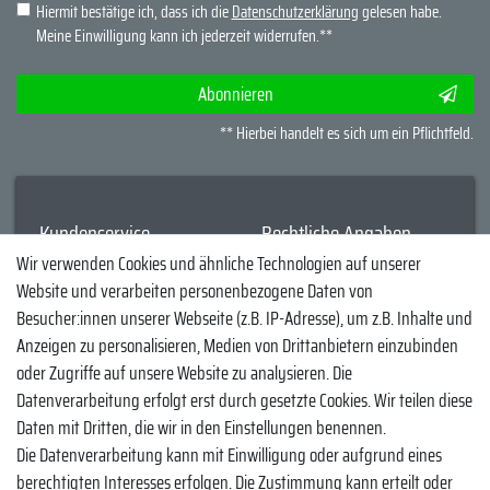
Hiermit bestätige ich, dass ich die
Daten­schutz­erklärung
gelesen habe.
Meine Einwilligung kann ich jederzeit widerrufen.**
Abonnieren
** Hierbei handelt es sich um ein Pflichtfeld.
Kundenservice
Rechtliche Angaben
Wir verwenden Cookies und ähnliche Technologien auf unserer
Widerrufsrecht
Datenschutzerklärung
Website und verarbeiten personenbezogene Daten von
Zahlung und Versand
AGB und
Besucher:innen unserer Webseite (z.B. IP-Adresse), um z.B. Inhalte und
Kundeninformationen
Erklärung zur Barrierefreiheit
Anzeigen zu personalisieren, Medien von Drittanbietern einzubinden
Impressum
oder Zugriffe auf unsere Website zu analysieren. Die
Vertrag widerrufen
Datenverarbeitung erfolgt erst durch gesetzte Cookies. Wir teilen diese
Daten mit Dritten, die wir in den Einstellungen benennen.
Socials
Die Datenverarbeitung kann mit Einwilligung oder aufgrund eines
berechtigten Interesses erfolgen. Die Zustimmung kann erteilt oder
YouTube