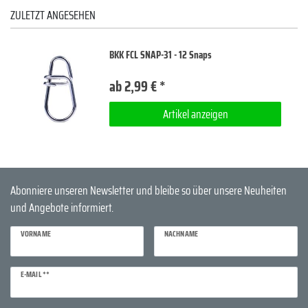
ZULETZT ANGESEHEN
BKK FCL SNAP-31 - 12 Snaps
ab 2,99 € *
Artikel anzeigen
Abonniere unseren Newsletter und bleibe so über unsere Neuheiten
und Angebote informiert.
VORNAME
NACHNAME
Newsletter
E-MAIL **
Honig