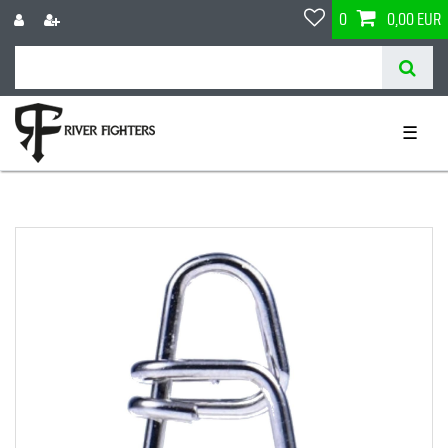
0
0,00 EUR
☰