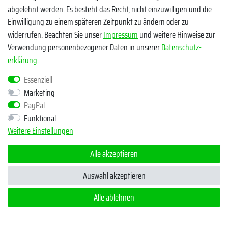
abgelehnt werden. Es besteht das Recht, nicht einzuwilligen und die
Facebook
Einwilligung zu einem späteren Zeitpunkt zu ändern oder zu
widerrufen. Beachten Sie unser
Impressum
und weitere Hinweise zur
Instagram
Verwendung personenbezogener Daten in unserer
Daten­schutz­
TikTok
erklärung
.
Essenziell
Zahlungsmethoden
Marketing
PayPal
Funktional
Weitere Einstellungen
Alle akzeptieren
Egal ob Barsch, Hecht, Zander und Co. - Riverfighters ist der
Shop für Raubfischangler - Von Anglern für Angler
Auswahl akzeptieren
Alle ablehnen
* Alle Preise inklusive MwSt. zzgl. Versandkosten
** Bei Variantenartikeln mit unterschiedlichen Preisen pro Variante