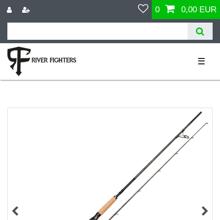
0
0,00 EUR
☰