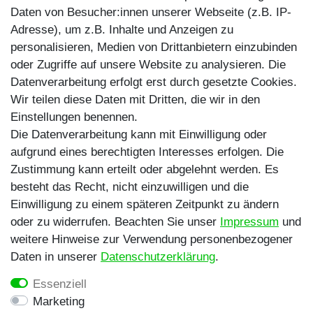
Daten von Besucher:innen unserer Webseite (z.B. IP-
Instagram
Adresse), um z.B. Inhalte und Anzeigen zu
personalisieren, Medien von Drittanbietern einzubinden
TikTok
oder Zugriffe auf unsere Website zu analysieren. Die
Zahlungsmethoden
Datenverarbeitung erfolgt erst durch gesetzte Cookies.
Wir teilen diese Daten mit Dritten, die wir in den
Einstellungen benennen.
Die Datenverarbeitung kann mit Einwilligung oder
aufgrund eines berechtigten Interesses erfolgen. Die
Zustimmung kann erteilt oder abgelehnt werden. Es
besteht das Recht, nicht einzuwilligen und die
Egal ob Barsch, Hecht, Zander und Co. -
Einwilligung zu einem späteren Zeitpunkt zu ändern
Riverfighters ist der Shop für Raubfischangler -
oder zu widerrufen. Beachten Sie unser
Impressum
und
Von Anglern für Angler
weitere Hinweise zur Verwendung personenbezogener
Daten in unserer
Daten­schutz­erklärung
.
* Alle Preise inklusive MwSt. zzgl. Versandkosten
Essenziell
** Bei Variantenartikeln mit unterschiedlichen Preisen
Marketing
pro Variante bezieht sich die angegebene UVP auf die