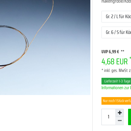
Hakengröße/Köd
Gr. 2 / L für K
Gr. 6 / S für K
UVP 6,99 €
4,68 EUR
* inkl. ges. MwSt. z
Lieferzeit 1-3 Tage
Informationen zur 
Nur noch 1 Stück verf