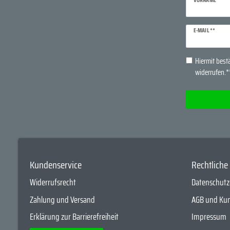
Newsletter
E-MAIL **
Honig
Hiermit bestä
widerrufen.*
Kundenservice
Rechtlich
Widerrufsrecht
Datenschutz
Zahlung und Versand
AGB und Ku
Erklärung zur Barrierefreiheit
Impressum