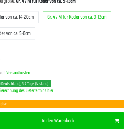
ergröße:
Gr. 4 / M für Köder von ca. 9-13cm
öder von ca. 14-20cm
Gr. 4 / M für Köder von ca. 9-13cm
öder von ca. 5-8cm
*
zgl.
Versandkosten
 (Deutschland); 3-7 Tage (Ausland)
Berechnung des Liefertermins hier
ügbar
In den Warenkorb